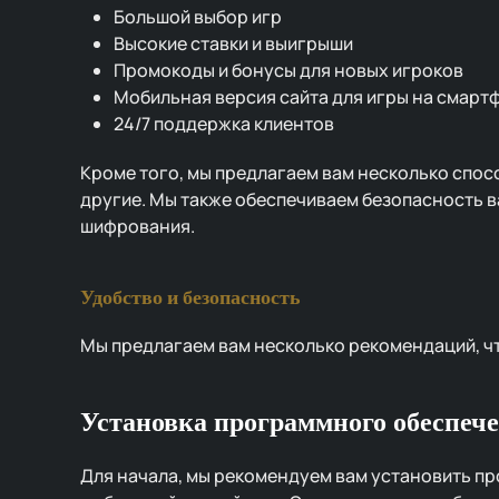
Большой выбор игр
Высокие ставки и выигрыши
Промокоды и бонусы для новых игроков
Мобильная версия сайта для игры на смарт
24/7 поддержка клиентов
Кроме того, мы предлагаем вам несколько способов
другие. Мы также обеспечиваем безопасность 
шифрования.
Удобство и безопасность
Мы предлагаем вам несколько рекомендаций, ч
Установка программного обеспеч
Для начала, мы рекомендуем вам установить п