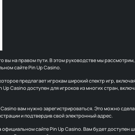
то вы на правом пути. В этом руководстве мы рассмотрим,
ьном сайте Pin Up Casino.
 которое предлагает игрокам широкий спектр игр, включая
n Up Casino доступен для игроков из многих стран, включ
 Casino вам нужно зарегистрироваться. Это можно сдела
страции и подтвердив свой электронный адрес.
 официальном сайте Pin Up Casino. Вам будет доступен 