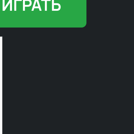
ИГРАТЬ