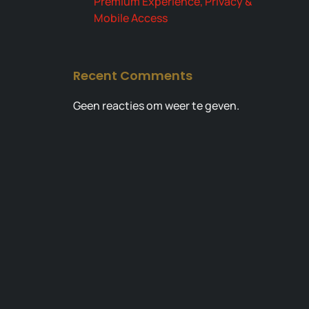
Premium Experience, Privacy &
Mobile Access
Recent Comments
Geen reacties om weer te geven.