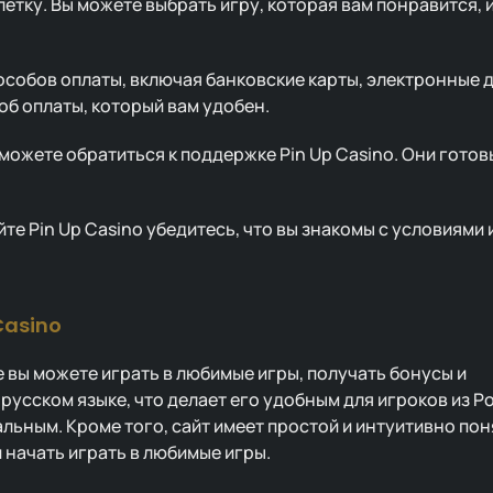
летку. Вы можете выбрать игру, которая вам понравится, 
особов оплаты, включая банковские карты, электронные д
об оплаты, который вам удобен.
 можете обратиться к поддержке Pin Up Casino. Они готов
е Pin Up Casino убедитесь, что вы знакомы с условиями 
Casino
е вы можете играть в любимые игры, получать бонусы и
русском языке, что делает его удобным для игроков из Р
альным. Кроме того, сайт имеет простой и интуитивно по
и начать играть в любимые игры.