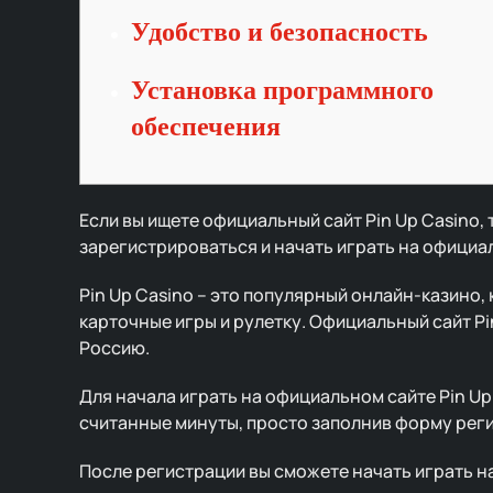
Удобство и безопасность
Установка программного
обеспечения
Если вы ищете официальный сайт Pin Up Casino, 
зарегистрироваться и начать играть на официал
Pin Up Casino – это популярный онлайн-казино,
карточные игры и рулетку. Официальный сайт Pi
Россию.
Для начала играть на официальном сайте Pin Up
считанные минуты, просто заполнив форму реги
После регистрации вы сможете начать играть на