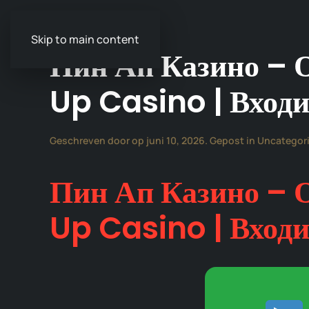
Skip to main content
Пин Ап Казино – 
Up Casino | Входи
Geschreven door
op
juni 10, 2026
. Gepost in
Uncategor
Пин Ап Казино – 
Up Casino | Входи