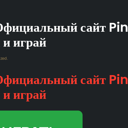
Официальный сайт Pi
 и играй
ized
.
Официальный сайт Pi
 и играй