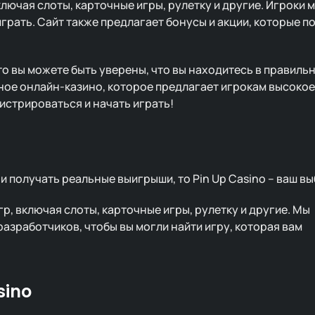
ключая слоты, карточные игры, рулетку и другие. Игроки 
играть. Сайт также предлагает бонусы и акции, которые п
 то вы можете быть уверены, что вы находитесь в правиль
нное онлайн-казино, которое предлагает игрокам высокое
гистрироваться и начать играть!
 и получать реальные выигрыши, то Pin Up Casino – ваш вы
игр, включая слоты, карточные игры, рулетку и другие. Мы
азработчиков, чтобы вы могли найти игру, которая вам
sino