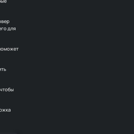
бые
рвер
его для
 поможет
ить
 чтобы
ержка