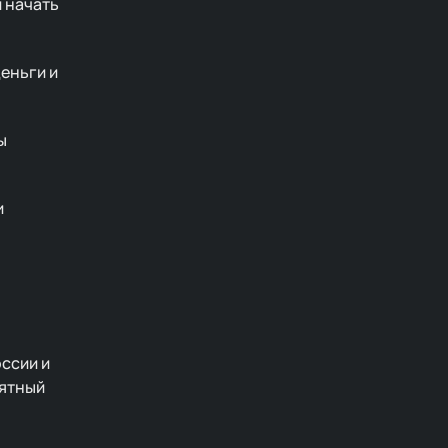
и начать
еньги и
ы
и
оссии и
нятный