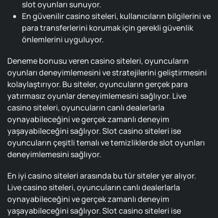
slot oyunları sunuyor.
En güvenilir casino siteleri, kullanıcıların bilgilerini ve
para transferlerini korumak için gerekli güvenlik
önlemlerini uyguluyor.
Deneme bonusu veren casino siteleri, oyuncuların
oyunları deneyimlemesini ve stratejilerini geliştirmesini
kolaylaştırıyor. Bu siteler, oyuncuların gerçek para
yatırmasız oyunlar deneyimlemesini sağlıyor. Live
casino siteleri, oyuncuların canlı dealerlarla
oynayabileceğini ve gerçek zamanlı deneyim
yaşayabileceğini sağlıyor. Slot casino siteleri ise
oyuncuların çeşitli temalı ve temizliklerde slot oyunları
deneyimlemesini sağlıyor.
En iyi casino siteleri arasında bu tür siteler yer alıyor.
Live casino siteleri, oyuncuların canlı dealerlarla
oynayabileceğini ve gerçek zamanlı deneyim
yaşayabileceğini sağlıyor. Slot casino siteleri ise