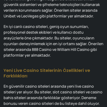
güvenlik sistemleri ve şifreleme teknolojileri kullanarak
verilerin korunmasını sağlar. Önerilen siteler arasında
Unibet ve LeoVegas gibi platformlar yer almaktadır.
En iyi canlı casino siteleri, geniş oyun sunumları,
profesyonel destek ekibleri ve kullanıcı dostu
arayüzlerle öne çıkmaktadır. Bu siteler, oyuncuların
oyunları deneyimlemek için en iyi ortamı sağlar. Önerilen
siteler arasında 888 Casino ve William Hill Casino gibi
platformlar yer almaktadır.
Yeni Live Casino Sitelerinin Özellikleri ve
Farklılıkları
En güvenilir casino siteleri arasında yeni live casino
siteleri yer alıyor. Bu siteler, slot casino siteleri ve casino
bahis siteleri arasında farklılıklar gösteriyor. Deneme
bonusu veren casino siteleri de bu listeye dahil oluyor.