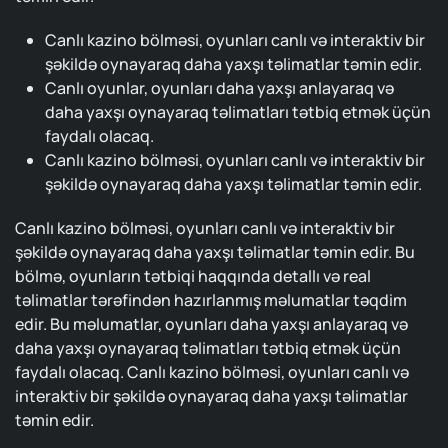
Canlı kazino bölməsi, oyunları canlı və interaktiv bir
şəkildə oynayaraq daha yaxşı təlimatlar təmin edir.
Canlı oyunlar, oyunları daha yaxşı anlayaraq və
daha yaxşı oynayaraq təlimatları tətbiq etmək üçün
faydalı olacaq.
Canlı kazino bölməsi, oyunları canlı və interaktiv bir
şəkildə oynayaraq daha yaxşı təlimatlar təmin edir.
Canlı kazino bölməsi, oyunları canlı və interaktiv bir
şəkildə oynayaraq daha yaxşı təlimatlar təmin edir. Bu
bölmə, oyunların tətbiqi haqqında detallı və real
təlimatlar tərəfindən hazırlanmış məlumatlar təqdim
edir. Bu məlumatlar, oyunları daha yaxşı anlayaraq və
daha yaxşı oynayaraq təlimatları tətbiq etmək üçün
faydalı olacaq. Canlı kazino bölməsi, oyunları canlı və
interaktiv bir şəkildə oynayaraq daha yaxşı təlimatlar
təmin edir.