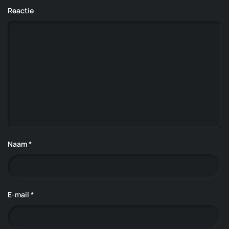
Reactie
Naam
*
E-mail
*