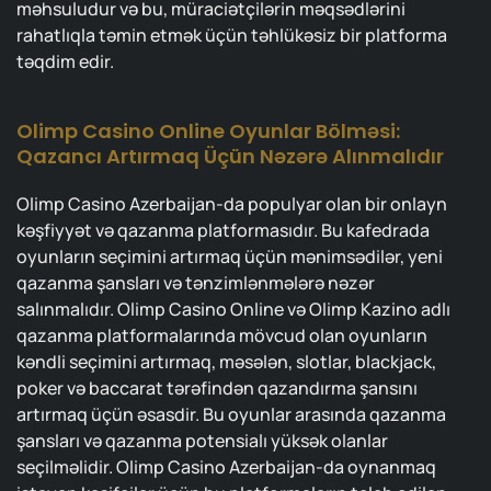
məhsuludur və bu, müraciətçilərin məqsədlərini
rahatlıqla təmin etmək üçün təhlükəsiz bir platforma
təqdim edir.
Olimp Casino Online Oyunlar Bölməsi:
Qazancı Artırmaq Üçün Nəzərə Alınmalıdır
Olimp Casino Azerbaijan-da populyar olan bir onlayn
kəşfiyyət və qazanma platformasıdır. Bu kafedrada
oyunların seçimini artırmaq üçün mənimsədilər, yeni
qazanma şansları və tənzimlənmələrə nəzər
salınmalıdır. Olimp Casino Online və Olimp Kazino adlı
qazanma platformalarında mövcud olan oyunların
kəndli seçimini artırmaq, məsələn, slotlar, blackjack,
poker və baccarat tərəfindən qazandırma şansını
artırmaq üçün əsasdir. Bu oyunlar arasında qazanma
şansları və qazanma potensialı yüksək olanlar
seçilməlidir. Olimp Casino Azerbaijan-da oynanmaq