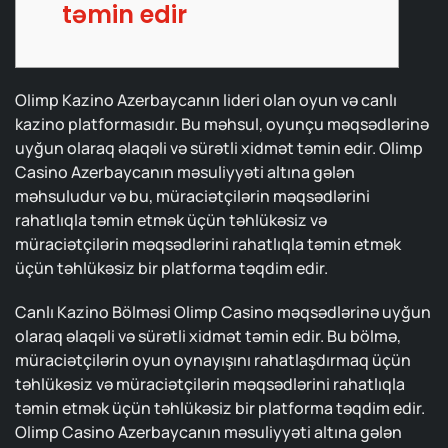
təmin edir
Olimp Kazino Azerbaycanın lideri olan oyun və canlı
kazino platformasıdır. Bu məhsul, oyunçu məqsədlərinə
uyğun olaraq əlaqəli və sürətli xidmət təmin edir. Olimp
Casino Azerbaycanın məsuliyyəti altına gələn
məhsuludur və bu, müraciətçilərin məqsədlərini
rahatlıqla təmin etmək üçün təhlükəsiz və
müraciətçilərin məqsədlərini rahatlıqla təmin etmək
üçün təhlükəsiz bir platforma təqdim edir.
Canlı Kazino Bölməsi Olimp Casino məqsədlərinə uyğun
olaraq əlaqəli və sürətli xidmət təmin edir. Bu bölmə,
müraciətçilərin oyun oynayışını rahatlaşdırmaq üçün
təhlükəsiz və müraciətçilərin məqsədlərini rahatlıqla
təmin etmək üçün təhlükəsiz bir platforma təqdim edir.
Olimp Casino Azerbaycanın məsuliyyəti altına gələn