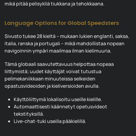
mikä pitää pelisykliä tiukkana ja tehokkaana.
Language Options for Global Speedsters
Sivusto tukee 28 kieltä – mukaan lukien englanti, saksa,
italia, ranska ja portugali – mikä mahdollistaa nopean
navigoinnin ympäri maailmaa ilman kielimuuria.
Tämä globaali saavutettavuus helpottaa nopeaa
liittymistä; uudet käyttäjät voivat tutustua
pelimekaniikkaan minuuteissa selkeiden
opastusvideoiden ja kieliversioiden avulla.
Käyttöliittymä lokalisoitu useille kielille.
Automaattisesti käännetyt opetusvideot
tekstityksillä.
Live-chat-tuki useilla pääkielillä.