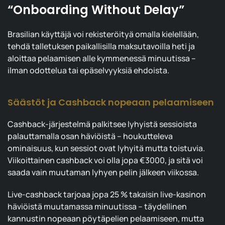
“Onboarding Without Delay”
Brasilian käyttäjä voi rekisteröityä omalla kielellään,
tehdä talletuksen paikallisilla maksutavoilla heti ja
aloittaa pelaamisen alle kymmenessä minuutissa –
ilman odottelua tai epäselvyyksiä ehdoista.
Säästöt ja Cashback nopeaan pelaamiseen
Cashback-järjestelmä palkitsee lyhyistä sessioista
palauttamalla osan häviöistä – houkutteleva
ominaisuus, kun sessiot ovat lyhyitä mutta toistuvia.
Viikoittainen cashback voi olla jopa €3000, ja sitä voi
saada vain muutaman lyhyen pelin jälkeen viikossa.
Live-cashback tarjoaa jopa 25 % takaisin live-kasinon
häviöistä muutamassa minuutissa – täydellinen
kannustin nopeaan pöytäpelien pelaamiseen, mutta