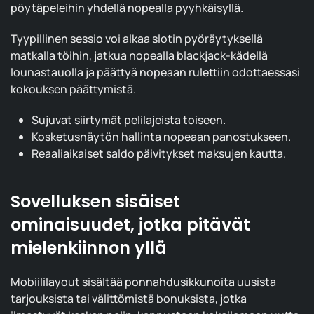
pöytäpeleihin yhdellä nopealla pyyhkäisyllä.
Tyypillinen sessio voi alkaa slotin pyöräytyksellä
matkalla töihin, jatkua nopealla blackjack-kädellä
lounastauolla ja päättyä nopeaan rulettiin odottaessasi
kokouksen päättymistä.
Sujuvat siirtymät pelilajeista toiseen.
Kosketusnäytön hallinta nopeaan panostukseen.
Reaaliaikaiset saldo päivitykset maksujen kautta.
Sovelluksen sisäiset
ominaisuudet, jotka pitävät
mielenkiinnon yllä
Mobiililayout sisältää ponnahdusikkunoita uusista
tarjouksista tai välittömistä bonuksista, jotka