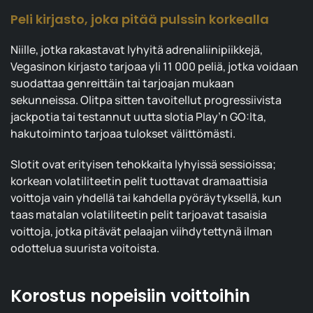
Peli kirjasto, joka pitää pulssin korkealla
Niille, jotka rakastavat lyhyitä adrenaliinipiikkejä,
Vegasinon kirjasto tarjoaa yli 11 000 peliä, jotka voidaan
suodattaa genreittäin tai tarjoajan mukaan
sekunneissa. Olitpa sitten tavoitellut progressiivista
jackpotia tai testannut uutta slotia Play’n GO:lta,
hakutoiminto tarjoaa tulokset välittömästi.
Slotit ovat erityisen tehokkaita lyhyissä sessioissa;
korkean volatiliteetin pelit tuottavat dramaattisia
voittoja vain yhdellä tai kahdella pyöräytyksellä, kun
taas matalan volatiliteetin pelit tarjoavat tasaisia
voittoja, jotka pitävät pelaajan viihdytettynä ilman
odottelua suurista voitoista.
Korostus nopeisiin voittoihin