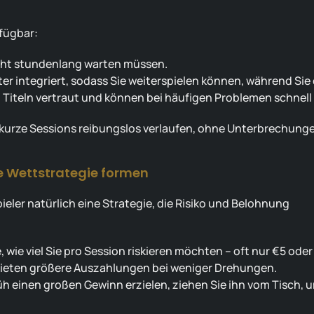
rfügbar:
cht stundenlang warten müssen.
ster integriert, sodass Sie weiterspielen können, während Sie
 Titeln vertraut und können bei häufigen Problemen schnell 
 kurze Sessions reibungslos verlaufen, ohne Unterbrechung
ie Wettstrategie formen
eler natürlich eine Strategie, die Risiko und Belohnung
, wie viel Sie pro Session riskieren möchten – oft nur €5 oder
 bieten größere Auszahlungen bei weniger Drehungen.
rüh einen großen Gewinn erzielen, ziehen Sie ihn vom Tisch, 