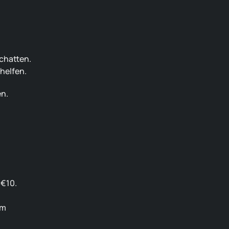
 chatten.
helfen.
en.
 €10.
um