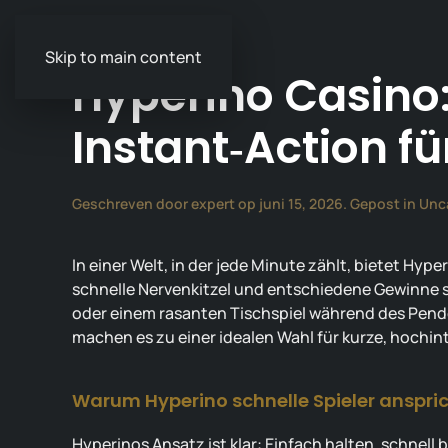
Skip to main content
Hyperino Casino:
Instant‑Action f
Geschreven door
expert
op
juni 15, 2026
. Gepost in
Unc
In einer Welt, in der jede Minute zählt, bietet Hype
schnelle Nervenkitzel und entschiedene Gewinne s
oder einem rasanten Tischspiel während des Pende
machen es zu einer idealen Wahl für kurze, hochin
Warum Hyperino schnelle Spieler anspri
Hyperinos Ansatz ist klar: Einfach halten, schnell 