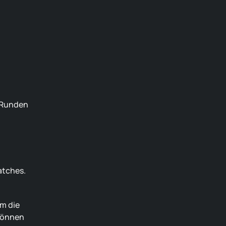
f Runden
atches.
um die
 können