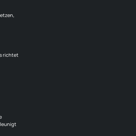
setzen,
s richtet
e
hleunigt