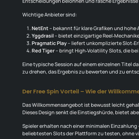
Entscheidungen belohnen und rasche Ergebnisse l
Wichtige Anbieter sind:
NetEnt
– bekannt für klare Grafiken und hoh
Yggdrasil
– bietet einzigartige Reel‑Mechanik
Pragmatic Play
– liefert unkomplizierte Slot‑E
Red Tiger
– bringt High‑Volatility Slots, die b
Eine typische Session auf einem einzelnen Titel d
zu drehen, das Ergebnis zu bewerten und zu entsc
Der Free Spin Vorteil – Wie der Willkomm
Das Willkommensangebot ist bewusst leicht gehalt
Dieses Design senkt die Einstiegshürde, bietet ab
Spieler erhalten nach einer minimalen Einzahlung –
beliebtesten Slots der Plattform zu testen, ohne v