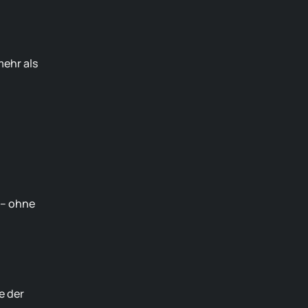
mehr als
 – ohne
e der