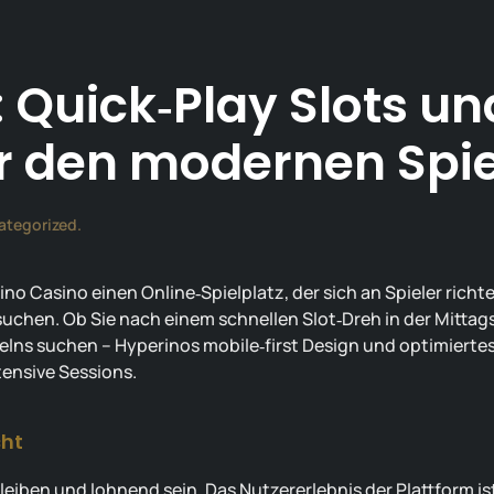
 Quick‑Play Slots un
ür den modernen Spie
ategorized
.
rino Casino einen Online‑Spielplatz, der sich an Spieler richte
uchen. Ob Sie nach einem schnellen Slot‑Dreh in der Mitta
lns suchen – Hyperinos mobile‑first Design und optimierte
tensive Sessions.
cht
bleiben und lohnend sein. Das Nutzererlebnis der Plattform is