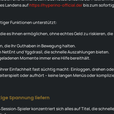
es Landens auf
https://hyperino-official.de/
bis zum soforti
htiger Funktionen unterstützt:
e es Ihnen ermöglichen, ohne echtes Geld zu riskieren, die
n, die Ihr Guthaben in Bewegung halten.
on NetEnt und Yggdrasil, die schnelle Auszahlungen bieten.
egeladenen Momente immer eine Hilfe bereithält.
n ihrer Einfachheit fast süchtig macht: Einloggen, drehen ode
iterspielt oder aufhört – keine langen Menüs oder komplizi
rtige Spannung liefern
Session‑Spieler konzentriert sich alles auf Titel, die schnell