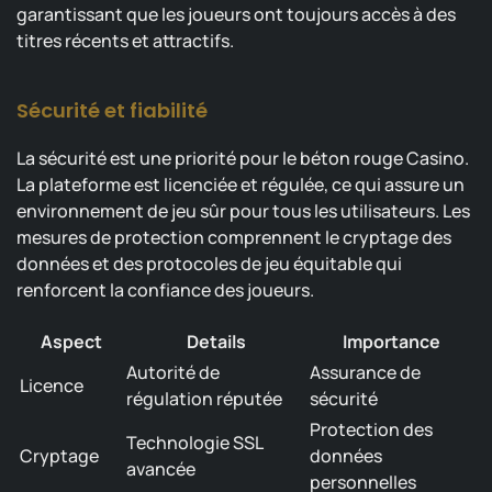
garantissant que les joueurs ont toujours accès à des
titres récents et attractifs.
Sécurité et fiabilité
La sécurité est une priorité pour le béton rouge Casino.
La plateforme est licenciée et régulée, ce qui assure un
environnement de jeu sûr pour tous les utilisateurs. Les
mesures de protection comprennent le cryptage des
données et des protocoles de jeu équitable qui
renforcent la confiance des joueurs.
Aspect
Details
Importance
Autorité de
Assurance de
Licence
régulation réputée
sécurité
Protection des
Technologie SSL
Cryptage
données
avancée
personnelles