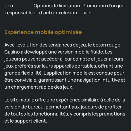
Jeu
Options de limitation
Promotion d’un jeu
responsable
et d’auto-exclusion
sain
Expérience mobile optimisée
Avec l’évolution des tendances de jeu, le béton rouge
Casino a développé une version mobile fluide. Les
joueurs peuvent accéder à leur compte et jouer à leurs
jeux préférés sur leurs appareils portables, offrant une
grande flexibilité. L’application mobile est conçue pour
être conviviale, garantissant une navigation intuitive et
un chargement rapide des jeux.
Le site mobile offre une expérience similaire à celle de la
version de bureau, permettant aux joueurs de profiter
de toutes les fonctionnalités, y compris les promotions
et le support client.