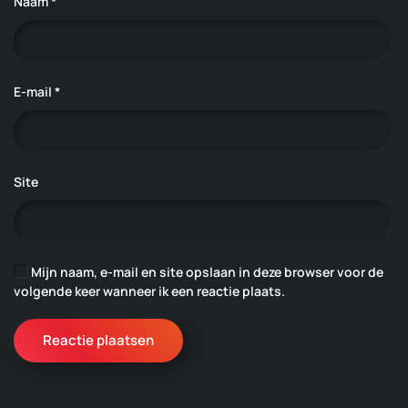
Naam
*
E-mail
*
Site
Mijn naam, e-mail en site opslaan in deze browser voor de
volgende keer wanneer ik een reactie plaats.
Reactie plaatsen