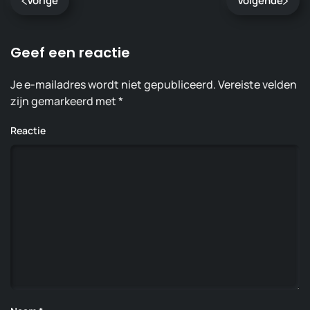
Vorige
Volgende
Geef een reactie
Je e-mailadres wordt niet gepubliceerd. Vereiste velden
zijn gemarkeerd met
*
Reactie