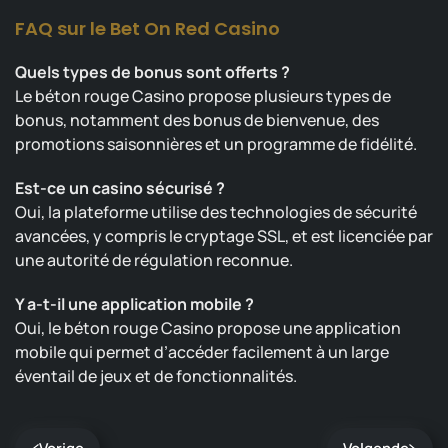
FAQ sur le Bet On Red Casino
Quels types de bonus sont offerts ?
Le béton rouge Casino propose plusieurs types de
bonus, notamment des bonus de bienvenue, des
promotions saisonnières et un programme de fidélité.
Est-ce un casino sécurisé ?
Oui, la plateforme utilise des technologies de sécurité
avancées, y compris le cryptage SSL, et est licenciée par
une autorité de régulation reconnue.
Y a-t-il une application mobile ?
Oui, le béton rouge Casino propose une application
mobile qui permet d’accéder facilement à un large
éventail de jeux et de fonctionnalités.