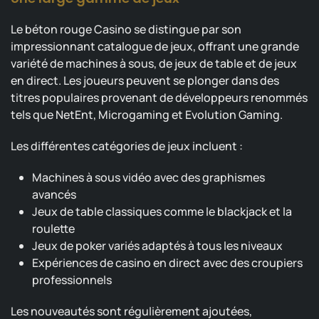
Le béton rouge Casino se distingue par son
impressionnant catalogue de jeux, offrant une grande
variété de machines à sous, de jeux de table et de jeux
en direct. Les joueurs peuvent se plonger dans des
titres populaires provenant de développeurs renommés
tels que NetEnt, Microgaming et Evolution Gaming.
Les différentes catégories de jeux incluent :
Machines à sous vidéo avec des graphismes
avancés
Jeux de table classiques comme le blackjack et la
roulette
Jeux de poker variés adaptés à tous les niveaux
Expériences de casino en direct avec des croupiers
professionnels
Les nouveautés sont régulièrement ajoutées,