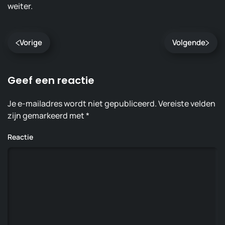
weiter.
Vorige
Volgende
Geef een reactie
Je e-mailadres wordt niet gepubliceerd. Vereiste velden
zijn gemarkeerd met
*
Reactie