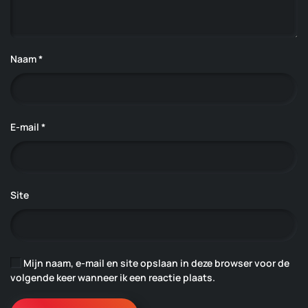
Naam
*
E-mail
*
Site
Mijn naam, e-mail en site opslaan in deze browser voor de
volgende keer wanneer ik een reactie plaats.