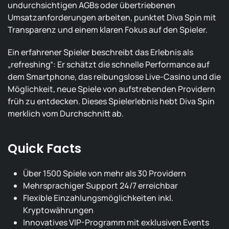
undurchsichtigen AGBs oder übertriebenen
Umsatzanforderungen arbeiten, punktet Diva Spin mit
Transparenz und einem klaren Fokus auf den Spieler.
Ein erfahrener Spieler beschreibt das Erlebnis als
„refreshing“: Er schätzt die schnelle Performance auf
dem Smartphone, das reibungslose Live-Casino und die
Möglichkeit, neue Spiele von aufstrebenden Providern
früh zu entdecken. Dieses Spielerlebnis hebt Diva Spin
merklich vom Durchschnitt ab.
Quick Facts
Über 1500 Spiele von mehr als 30 Providern
Mehrsprachiger Support 24/7 erreichbar
Flexible Einzahlungsmöglichkeiten inkl.
Kryptowährungen
Innovatives VIP-Programm mit exklusiven Events