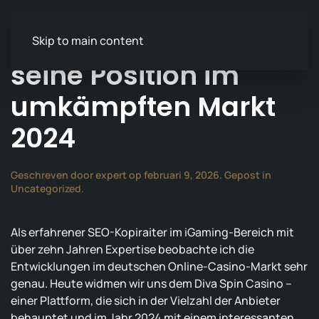
Diva Spin Casino und
Skip to main content
seine Position im
umkämpften Markt
2024
Geschreven door
expert
op
februari 9, 2026
. Gepost in
Uncategorized
.
Als erfahrener SEO-Kopiraiter im iGaming-Bereich mit
über zehn Jahren Expertise beobachte ich die
Entwicklungen im deutschen Online-Casino-Markt sehr
genau. Heute widmen wir uns dem Diva Spin Casino –
einer Plattform, die sich in der Vielzahl der Anbieter
behauptet und im Jahr 2024 mit einem interessanten