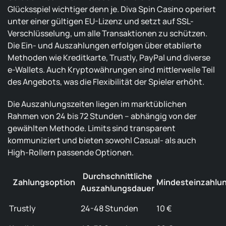
Glücksspiel wichtiger denn je. Diva Spin Casino operiert
unter einer gültigen EU-Lizenz und setzt auf SSL-
Verschlüsselung, um alle Transaktionen zu schützen.
Die Ein- und Auszahlungen erfolgen über etablierte
Methoden wie Kreditkarte, Trustly, PayPal und diverse
e-Wallets. Auch Kryptowährungen sind mittlerweile Teil
des Angebots, was die Flexibilität der Spieler erhöht.
Die Auszahlungszeiten liegen im marktüblichen
Rahmen von 24 bis 72 Stunden – abhängig von der
gewählten Methode. Limits sind transparent
kommuniziert und bieten sowohl Casual- als auch
High-Rollern passende Optionen.
Durchschnittliche
Zahlungsoption
Mindesteinzahlu
Auszahlungsdauer
Trustly
24-48 Stunden
10 €