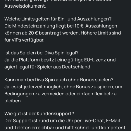
Ausweisdokument.
Welche Limits gelten für Ein- und Auszahlungen?
Die Mindesteinzahlung liegt bei 10 €, Auszahlungen
können ab 20 € beantragt werden. Höhere Limits sind
für VIPs verfügbar.
Ist das Spielen bei Diva Spin legal?
Ja, die Plattform besitzt eine gültige EU-Lizenz und
agiert legal für Spieler aus Deutschland.
Kann man bei Diva Spin auch ohne Bonus spielen?
Ja, es ist jederzeit möglich, ohne Bonus zu spielen, um
Bedingungen zu vermeiden oder einfach flexibel zu
bleiben.
Wie gut ist der Kundensupport?
Der Support ist rund um die Uhr per Live-Chat, E-Mail
und Telefon erreichbar und hilft schnell und kompetent