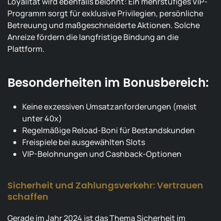
Loyalität wird ebenfalls belohnt: Ein mehrstufiges VIP-
Programm sorgt für exklusive Privilegien, persönliche
Betreuung und maßgeschneiderte Aktionen. Solche
Anreize fördern die langfristige Bindung an die
Plattform.
Besonderheiten im Bonusbereich:
Keine exzessiven Umsatzanforderungen (meist
unter 40x)
Regelmäßige Reload-Boni für Bestandskunden
Freispiele bei ausgewählten Slots
VIP-Belohnungen und Cashback-Optionen
Sicherheit und Zahlungsverkehr: Vertrauen
schaffen
Gerade im Jahr 2024 ist das Thema Sicherheit im