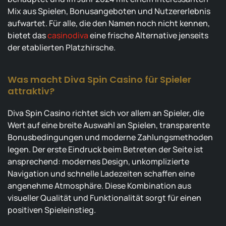
Mix aus Spielen, Bonusangeboten und Nutzererlebnis
aufwartet. Für alle, die den Namen noch nicht kennen,
bietet das
casinodiva
eine frische Alternative jenseits
der etablierten Platzhirsche.
Was macht Diva Spin Casino für Spieler
attraktiv?
Diva Spin Casino richtet sich vor allem an Spieler, die
Wert auf eine breite Auswahl an Spielen, transparente
Bonusbedingungen und moderne Zahlungsmethoden
legen. Der erste Eindruck beim Betreten der Seite ist
ansprechend: modernes Design, unkomplizierte
Navigation und schnelle Ladezeiten schaffen eine
angenehme Atmosphäre. Diese Kombination aus
visueller Qualität und Funktionalität sorgt für einen
positiven Spieleinstieg.