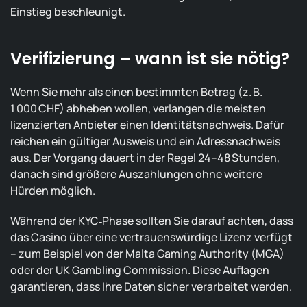
Einstieg beschleunigt.
Verifizierung – wann ist sie nötig?
Wenn Sie mehr als einen bestimmten Betrag (z. B.
1 000 CHF) abheben wollen, verlangen die meisten
lizenzierten Anbieter einen Identitätsnachweis. Dafür
reichen ein gültiger Ausweis und ein Adressnachweis
aus. Der Vorgang dauert in der Regel 24–48 Stunden,
danach sind größere Auszahlungen ohne weitere
Hürden möglich.
Während der KYC‑Phase sollten Sie darauf achten, dass
das Casino über eine vertrauenswürdige Lizenz verfügt
– zum Beispiel von der Malta Gaming Authority (MGA)
oder der UK Gambling Commission. Diese Auflagen
garantieren, dass Ihre Daten sicher verarbeitet werden.