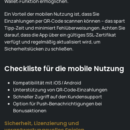
Wallet‑Funktion ermöglichen.
Ein Vorteil der mobilen Nutzung ist, dass Sie
Einzahlungen per QR‑Code scannen können – das spart
Tipp‑Zeit und minimiert Fehlüberweisungen. Achten Sie
darauf, dass die App über ein gültiges SSL‑Zertifikat
verfügt und regelmäßig aktualisiert wird, um
Sicherheitslücken zu schließen.
Checkliste für die mobile Nutzung
Kompatibilität mit iOS / Android
Unterstützung von QR‑Code‑Einzahlungen
Schneller Zugriff auf den Kundensupport
Option für Push‑Benachrichtigungen bei
Bonusaktionen
Sicherheit, Lizenzierung und
verantwortungsvolles Spielen