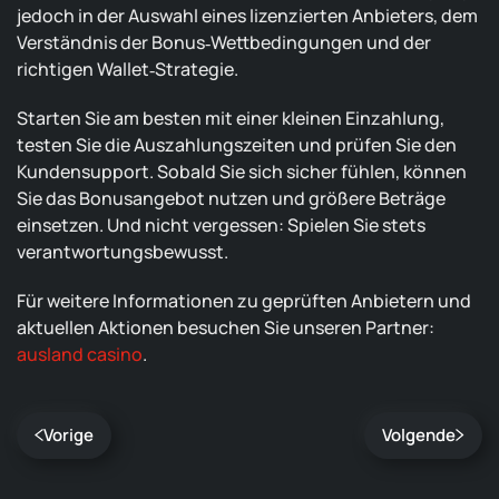
jedoch in der Auswahl eines lizenzierten Anbieters, dem
Verständnis der Bonus‑Wettbedingungen und der
richtigen Wallet‑Strategie.
Starten Sie am besten mit einer kleinen Einzahlung,
testen Sie die Auszahlungszeiten und prüfen Sie den
Kundensupport. Sobald Sie sich sicher fühlen, können
Sie das Bonusangebot nutzen und größere Beträge
einsetzen. Und nicht vergessen: Spielen Sie stets
verantwortungsbewusst.
Für weitere Informationen zu geprüften Anbietern und
aktuellen Aktionen besuchen Sie unseren Partner:
ausland casino
.
Vorige
Volgende