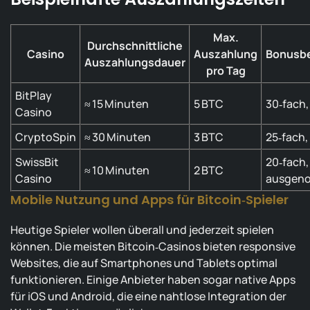
Max.
Durchschnittliche
Casino
Auszahlung
Bonusb
Auszahlungsdauer
pro Tag
BitPlay
≈ 15 Minuten
5 BTC
30‑fach,
Casino
CryptoSpin
≈ 30 Minuten
3 BTC
25‑fach, 
SwissBit
20‑fach,
≈ 10 Minuten
2 BTC
Casino
ausgen
Mobile Nutzung und Apps für Bitcoin‑Spieler
Heutige Spieler wollen überall und jederzeit spielen
können. Die meisten Bitcoin‑Casinos bieten responsive
Websites, die auf Smartphones und Tablets optimal
funktionieren. Einige Anbieter haben sogar native Apps
für iOS und Android, die eine nahtlose Integration der