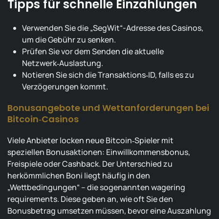
Tipps für schnelle Einzahlungen
Verwenden Sie die „SegWit“-Adresse des Casinos,
um die Gebühr zu senken.
Prüfen Sie vor dem Senden die aktuelle
Netzwerk‑Auslastung.
Notieren Sie sich die Transaktions‑ID, falls es zu
Verzögerungen kommt.
Bonusangebote und Wettanforderungen bei
Bitcoin‑Casinos
Viele Anbieter locken neue Bitcoin‑Spieler mit
speziellen Bonusaktionen: Einwillkommensbonus,
Freispiele oder Cashback. Der Unterschied zu
herkömmlichen Boni liegt häufig in den
„Wettbedingungen“ – die sogenannten wagering
requirements. Diese geben an, wie oft Sie den
Bonusbetrag umsetzen müssen, bevor eine Auszahlung