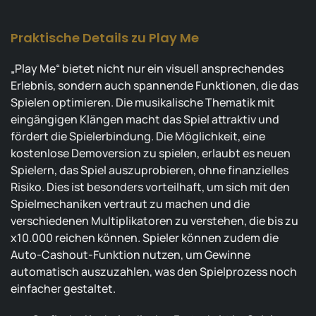
Praktische Details zu Play Me
„Play Me“ bietet nicht nur ein visuell ansprechendes
Erlebnis, sondern auch spannende Funktionen, die das
Spielen optimieren. Die musikalische Thematik mit
eingängigen Klängen macht das Spiel attraktiv und
fördert die Spielerbindung. Die Möglichkeit, eine
kostenlose Demoversion zu spielen, erlaubt es neuen
Spielern, das Spiel auszuprobieren, ohne finanzielles
Risiko. Dies ist besonders vorteilhaft, um sich mit den
Spielmechaniken vertraut zu machen und die
verschiedenen Multiplikatoren zu verstehen, die bis zu
x10.000 reichen können. Spieler können zudem die
Auto-Cashout-Funktion nutzen, um Gewinne
automatisch auszuzahlen, was den Spielprozess noch
einfacher gestaltet.