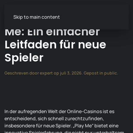
So starten Sie bei Play
Skip to main content
Me: Ein einfacher
Leitfaden für neue
Spieler
Geschreven door
expert
op
juli 3, 2026
. Gepost in
public
.
In der aufregenden Welt der Online-Casinos ist es
entscheidend, sich schnell zurechtzufinden,
insbesondere für neue Spieler. „Play Me“ bietet eine
innovative Spielerfahrung, die nicht nur unterhaltsam