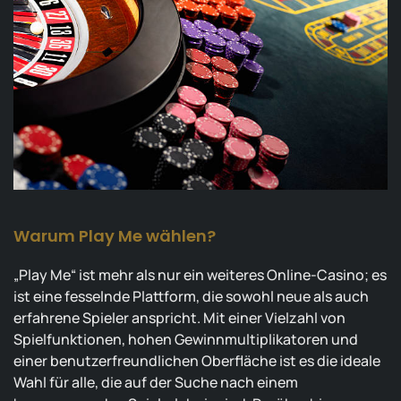
Warum Play Me wählen?
„Play Me“ ist mehr als nur ein weiteres Online-Casino; es
ist eine fesselnde Plattform, die sowohl neue als auch
erfahrene Spieler anspricht. Mit einer Vielzahl von
Spielfunktionen, hohen Gewinnmultiplikatoren und
einer benutzerfreundlichen Oberfläche ist es die ideale
Wahl für alle, die auf der Suche nach einem