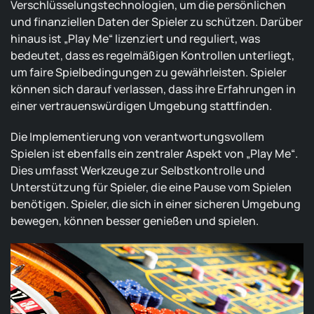
Verschlüsselungstechnologien, um die persönlichen
und finanziellen Daten der Spieler zu schützen. Darüber
hinaus ist „Play Me“ lizenziert und reguliert, was
bedeutet, dass es regelmäßigen Kontrollen unterliegt,
um faire Spielbedingungen zu gewährleisten. Spieler
können sich darauf verlassen, dass ihre Erfahrungen in
einer vertrauenswürdigen Umgebung stattfinden.
Die Implementierung von verantwortungsvollem
Spielen ist ebenfalls ein zentraler Aspekt von „Play Me“.
Dies umfasst Werkzeuge zur Selbstkontrolle und
Unterstützung für Spieler, die eine Pause vom Spielen
benötigen. Spieler, die sich in einer sicheren Umgebung
bewegen, können besser genießen und spielen.