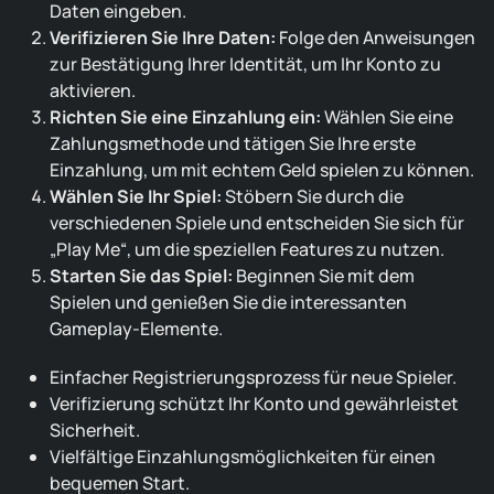
Daten eingeben.
Verifizieren Sie Ihre Daten:
Folge den Anweisungen
zur Bestätigung Ihrer Identität, um Ihr Konto zu
aktivieren.
Richten Sie eine Einzahlung ein:
Wählen Sie eine
Zahlungsmethode und tätigen Sie Ihre erste
Einzahlung, um mit echtem Geld spielen zu können.
Wählen Sie Ihr Spiel:
Stöbern Sie durch die
verschiedenen Spiele und entscheiden Sie sich für
„Play Me“, um die speziellen Features zu nutzen.
Starten Sie das Spiel:
Beginnen Sie mit dem
Spielen und genießen Sie die interessanten
Gameplay-Elemente.
Einfacher Registrierungsprozess für neue Spieler.
Verifizierung schützt Ihr Konto und gewährleistet
Sicherheit.
Vielfältige Einzahlungsmöglichkeiten für einen
bequemen Start.