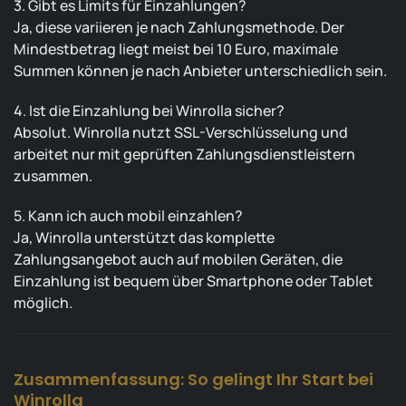
3. Gibt es Limits für Einzahlungen?
Ja, diese variieren je nach Zahlungsmethode. Der
Mindestbetrag liegt meist bei 10 Euro, maximale
Summen können je nach Anbieter unterschiedlich sein.
4. Ist die Einzahlung bei Winrolla sicher?
Absolut. Winrolla nutzt SSL-Verschlüsselung und
arbeitet nur mit geprüften Zahlungsdienstleistern
zusammen.
5. Kann ich auch mobil einzahlen?
Ja, Winrolla unterstützt das komplette
Zahlungsangebot auch auf mobilen Geräten, die
Einzahlung ist bequem über Smartphone oder Tablet
möglich.
Zusammenfassung: So gelingt Ihr Start bei
Winrolla