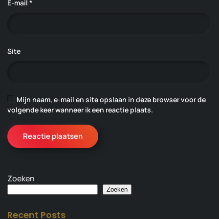
E-mail
*
Site
Mijn naam, e-mail en site opslaan in deze browser voor de
volgende keer wanneer ik een reactie plaats.
Reactie plaatsen
Zoeken
Zoeken
Recent Posts