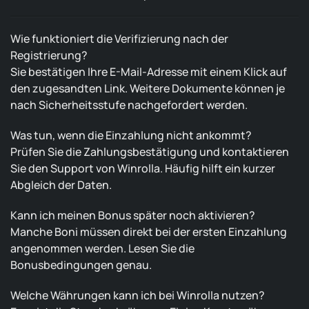
Wie funktioniert die Verifizierung nach der
Registrierung?
Sie bestätigen Ihre E-Mail-Adresse mit einem Klick auf
den zugesandten Link. Weitere Dokumente können je
nach Sicherheitsstufe nachgefordert werden.
Was tun, wenn die Einzahlung nicht ankommt?
Prüfen Sie die Zahlungsbestätigung und kontaktieren
Sie den Support von Winrolla. Häufig hilft ein kurzer
Abgleich der Daten.
Kann ich meinen Bonus später noch aktivieren?
Manche Boni müssen direkt bei der ersten Einzahlung
angenommen werden. Lesen Sie die
Bonusbedingungen genau.
Welche Währungen kann ich bei Winrolla nutzen?