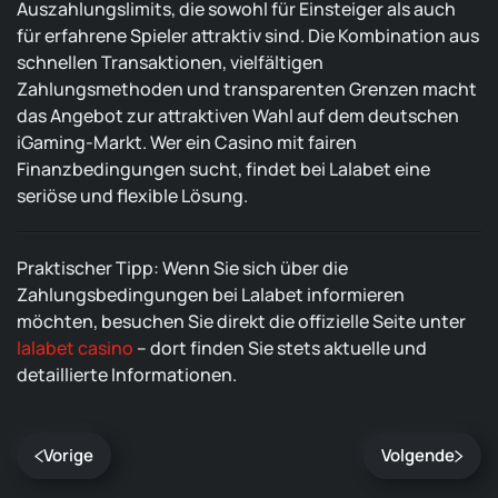
Auszahlungslimits, die sowohl für Einsteiger als auch
für erfahrene Spieler attraktiv sind. Die Kombination aus
schnellen Transaktionen, vielfältigen
Zahlungsmethoden und transparenten Grenzen macht
das Angebot zur attraktiven Wahl auf dem deutschen
iGaming-Markt. Wer ein Casino mit fairen
Finanzbedingungen sucht, findet bei Lalabet eine
seriöse und flexible Lösung.
Praktischer Tipp: Wenn Sie sich über die
Zahlungsbedingungen bei Lalabet informieren
möchten, besuchen Sie direkt die offizielle Seite unter
lalabet casino
– dort finden Sie stets aktuelle und
detaillierte Informationen.
Vorige
Volgende