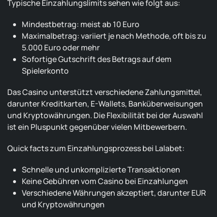
Typische Einzahlungslimits sehen wie folgt aus:
Mindestbetrag: meist ab 10 Euro
Maximalbetrag: variiert je nach Methode, oft bis zu
5.000 Euro oder mehr
Sofortige Gutschrift des Betrags auf dem
Spielerkonto
Das Casino unterstützt verschiedene Zahlungsmittel,
darunter Kreditkarten, E-Wallets, Banküberweisungen
und Kryptowährungen. Die Flexibilität bei der Auswahl
ist ein Pluspunkt gegenüber vielen Mitbewerbern.
Quick facts zum Einzahlungsprozess bei Lalabet:
Schnelle und unkomplizierte Transaktionen
Keine Gebühren vom Casino bei Einzahlungen
Verschiedene Währungen akzeptiert, darunter EUR
und Kryptowährungen