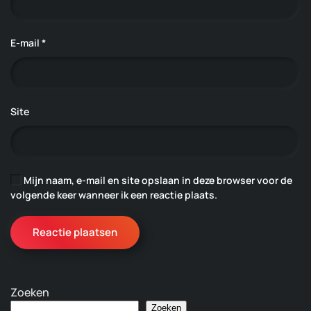
E-mail
*
Site
Mijn naam, e-mail en site opslaan in deze browser voor de
volgende keer wanneer ik een reactie plaats.
Reactie plaatsen
Zoeken
Zoeken