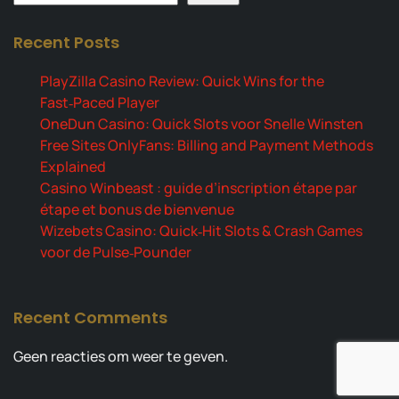
Recent Posts
PlayZilla Casino Review: Quick Wins for the
Fast‑Paced Player
OneDun Casino: Quick Slots voor Snelle Winsten
Free Sites OnlyFans: Billing and Payment Methods
Explained
Casino Winbeast : guide d’inscription étape par
étape et bonus de bienvenue
Wizebets Casino: Quick‑Hit Slots & Crash Games
voor de Pulse‑Pounder
Recent Comments
Geen reacties om weer te geven.