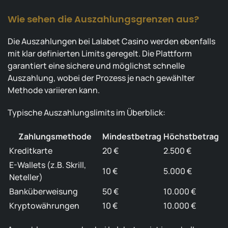
Wie sehen die Auszahlungsgrenzen aus?
Die Auszahlungen bei Lalabet Casino werden ebenfalls
mit klar definierten Limits geregelt. Die Plattform
garantiert eine sichere und möglichst schnelle
Auszahlung, wobei der Prozess je nach gewählter
Methode variieren kann.
Typische Auszahlungslimits im Überblick:
Zahlungsmethode
Mindestbetrag
Höchstbetrag
Kreditkarte
20 €
2.500 €
E-Wallets (z.B. Skrill,
10 €
5.000 €
Neteller)
Banküberweisung
50 €
10.000 €
Kryptowährungen
10 €
10.000 €