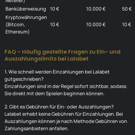
Neteller)
Banküberweisung
10 €
10.000 €
50 €
Kryptowährungen
(Bitcoin,
10 €
10.000 €
10 €
Ethereum)
FAQ – Häufig gestellte Fragen zu Ein- und
Auszahlungslimits bei Lalabet
1. Wie schnell werden Einzahlungen bei Lalabet
gutgeschrieben?
Einzahlungen sind in der Regel sofort sichtbar, sodass
Sie direkt mit dem Spielen beginnen können.
2. Gibt es Gebühren für Ein- oder Auszahlungen?
Lalabet erhebt keine Gebühren für Einzahlungen. Bei
Auszahlungen können je nach Methode Gebühren von
Zahlungsanbietern anfallen.