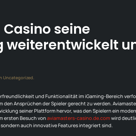
 Casino seine
g weiterentwickelt u
in
Uncategorized
.
freundlichkeit und Funktionalität im iGaming-Bereich verfo
m den Ansprüchen der Spieler gerecht zu werden. Aviamaste
icklung seiner Plattform hervor, was den Spielern ein mode
eim ersten Besuch von
aviamasters-casino.de.com
wird deutli
, sondern auch innovative Features integriert sind.