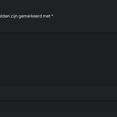
velden zijn gemarkeerd met
*