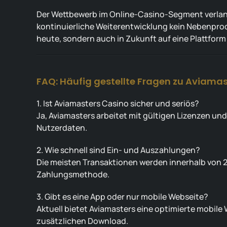
Der Wettbewerb im Online-Casino-Segment verlangt
kontinuierliche Weiterentwicklung kein Nebenprodu
heute, sondern auch in Zukunft auf eine Plattform 
FAQ: Häufig gestellte Fragen zu Aviama
1. Ist Aviamasters Casino sicher und seriös?
Ja, Aviamasters arbeitet mit gültigen Lizenzen 
Nutzerdaten.
2. Wie schnell sind Ein- und Auszahlungen?
Die meisten Transaktionen werden innerhalb von 
Zahlungsmethode.
3. Gibt es eine App oder nur mobile Webseite?
Aktuell bietet Aviamasters eine optimierte mobile
zusätzlichen Download.