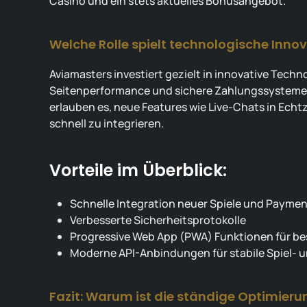
Casino und ein stets aktuelles Bonusangebot.
Welche Rolle spielt technologische Inno
Aviamasters investiert gezielt in innovative Tech
Seitenperformance und sichere Zahlungssysteme, d
erlauben es, neue Features wie Live-Chats in Ech
schnell zu integrieren.
Vorteile im Überblick:
Schnelle Integration neuer Spiele und Paym
Verbesserte Sicherheitsprotokolle
Progressive Web App (PWA) Funktionen für b
Moderne API-Anbindungen für stabile Spiel- 
Fazit: Warum ist die ständige Optimier