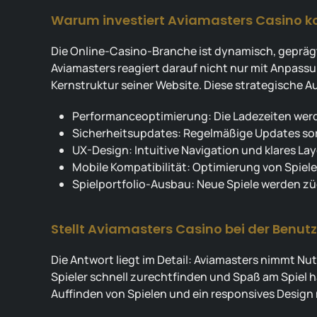
Warum investiert Aviamasters Casino ko
Die Online-Casino-Branche ist dynamisch, gepräg
Aviamasters reagiert darauf nicht nur mit Anpass
Kernstruktur seiner Website. Diese strategische A
Performanceoptimierung: Die Ladezeiten werd
Sicherheitsupdates: Regelmäßige Updates sor
UX-Design: Intuitive Navigation und klares La
Mobile Kompatibilität: Optimierung von Spiel
Spielportfolio-Ausbau: Neue Spiele werden züg
Stellt Aviamasters Casino bei der Benu
Die Antwort liegt im Detail: Aviamasters nimmt N
Spieler schnell zurechtfinden und Spaß am Spiel 
Auffinden von Spielen und ein responsives Design 