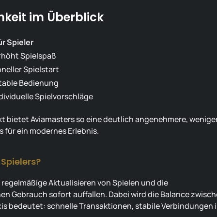
hkeit im Überblick
ür Spieler
rhöht Spielspaß
neller Spielstart
rtable Bedienung
dividuelle Spielvorschläge
kt bietet Aviamasters so eine deutlich angenehmere, wenige
 für ein modernes Erlebnis.
 Spielers?
s regelmäßige Aktualisieren von Spielen und die
en Gebrauch sofort auffallen. Dabei wird die Balance zwisc
xis bedeutet: schnelle Transaktionen, stabile Verbindungen i