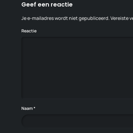
Geef een reactie
Je e-mailadres wordt niet gepubliceerd. Vereiste 
Reactie
Naam
*