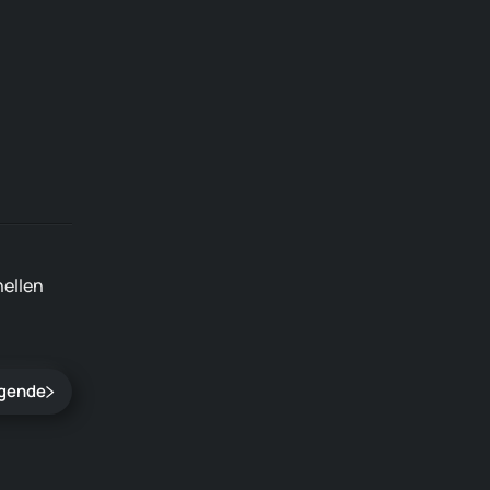
nellen
lgende