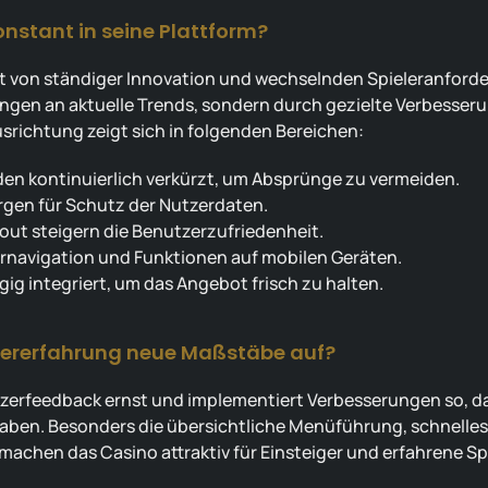
nstant in seine Plattform?
t von ständiger Innovation und wechselnden Spieleranford
ungen an aktuelle Trends, sondern durch gezielte Verbesser
usrichtung zeigt sich in folgenden Bereichen:
en kontinuierlich verkürzt, um Absprünge zu vermeiden.
gen für Schutz der Nutzerdaten.
yout steigern die Benutzerzufriedenheit.
ernavigation und Funktionen auf mobilen Geräten.
ig integriert, um das Angebot frisch zu halten.
tzererfahrung neue Maßstäbe auf?
utzerfeedback ernst und implementiert Verbesserungen so, d
haben. Besonders die übersichtliche Menüführung, schnelles
machen das Casino attraktiv für Einsteiger und erfahrene Spi