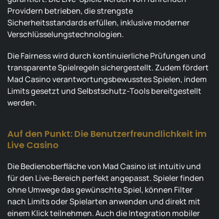
Providern betrieben, die strengste
Sicherheitsstandards erfüllen, inklusive moderner
Verschlüsselungstechnologien.
Die Fairness wird durch kontinuierliche Prüfungen und
transparente Spielregeln sichergestellt. Zudem fördert
Mad Casino verantwortungsbewusstes Spielen, indem
Limits gesetzt und Selbstschutz-Tools bereitgestellt
werden.
Auf den Punkt: Die Benutzerfreundlichkeit im
Live Casino
Die Bedienoberfläche von Mad Casino ist intuitiv und
für den Live-Bereich perfekt angepasst. Spieler finden
ohne Umwege das gewünschte Spiel, können Filter
nach Limits oder Spielarten anwenden und direkt mit
einem Klick teilnehmen. Auch die Integration mobiler