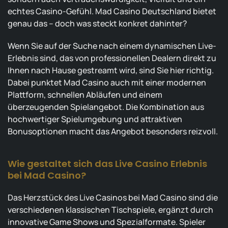
echtes Casino-Gefühl. Mad Casino Deutschland bietet
genau das – doch was steckt konkret dahinter?
Wenn Sie auf der Suche nach einem dynamischen Live-
Erlebnis sind, das von professionellen Dealern direkt zu
Ihnen nach Hause gestreamt wird, sind Sie hier richtig.
Dabei punktet Mad Casino auch mit einer modernen
Plattform, schnellen Abläufen und einem
überzeugenden Spielangebot. Die Kombination aus
hochwertiger Spielumgebung und attraktiven
Bonusoptionen macht das Angebot besonders reizvoll.
Wie gestaltet sich das Live Casino Erlebnis
bei Mad Casino?
Das Herzstück des Live Casinos bei Mad Casino sind die
verschiedenen klassischen Tischspiele, ergänzt durch
innovative Game Shows und Spezialformate. Spieler