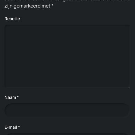
zijn gemarkeerd met
*
Reactie
Naam
*
E-mail
*