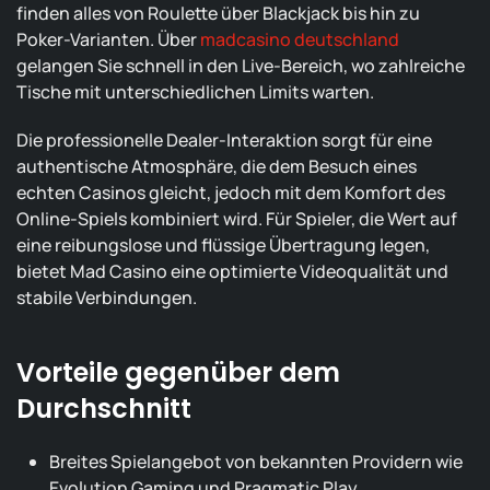
finden alles von Roulette über Blackjack bis hin zu
Poker-Varianten. Über
madcasino deutschland
gelangen Sie schnell in den Live-Bereich, wo zahlreiche
Tische mit unterschiedlichen Limits warten.
Die professionelle Dealer-Interaktion sorgt für eine
authentische Atmosphäre, die dem Besuch eines
echten Casinos gleicht, jedoch mit dem Komfort des
Online-Spiels kombiniert wird. Für Spieler, die Wert auf
eine reibungslose und flüssige Übertragung legen,
bietet Mad Casino eine optimierte Videoqualität und
stabile Verbindungen.
Vorteile gegenüber dem
Durchschnitt
Breites Spielangebot von bekannten Providern wie
Evolution Gaming und Pragmatic Play