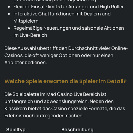
Flexible Einsatzlimits für Anfänger und High Roller
Interaktive Chatfunktionen mit Dealern und
Mitspielern
Regelmäßige Neuerungen und saisonale Aktionen
im Live-Bereich
Diese Auswahl übertrifft den Durchschnitt vieler Online-
Casinos, die oft weniger Optionen oder nur einen
Anbieter bedienen.
Welche Spiele erwarten die Spieler im Detail?
Die Spielpalette im Mad Casino Live Bereich ist
umfangreich und abwechslungsreich. Neben den
Klassikern bietet das Casino spezielle Formate, die das
Erlebnis noch aufregender machen.
Spieltyp
Beschreibung