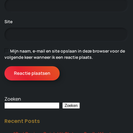
Site
Mijn naam, e-mail en site opslaan in deze browser voor de
volgende keer wanneer ik een reactie plaats.
Reactie plaatsen
Zoeken
Zoeken
Recent Posts