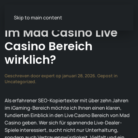
Was erwartet Spieler
Skip to main content
im Mad Casino Live
Casino Bereich
wirklich?
Geschreven door
expert
op
januari 28, 2026
. Gepost in
Uncategorized
.
Als erfahrener SEO-Kopiertexter mit über zehn Jahren
im iGaming-Bereich möchte ich Ihnen einen klaren,
fundierten Einblick in den Live Casino Bereich von Mad
Casino geben. Wer sich für spannende Live-Dealer-
Spiele interessiert, sucht nicht nur Unterhaltung,
sondern auch Vertrauenswürdigkeit, Vielfalt und ein