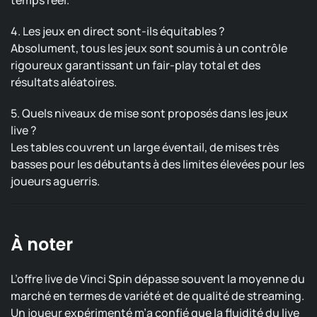
temps réel.
4. Les jeux en direct sont-ils équitables ?
Absolument, tous les jeux sont soumis à un contrôle
rigoureux garantissant un fair-play total et des
résultats aléatoires.
5. Quels niveaux de mise sont proposés dans les jeux
live ?
Les tables couvrent un large éventail, de mises très
basses pour les débutants à des limites élevées pour les
joueurs aguerris.
À noter
L’offre live de Vinci Spin dépasse souvent la moyenne du
marché en termes de variété et de qualité de streaming.
Un joueur expérimenté m’a confié que la fluidité du live