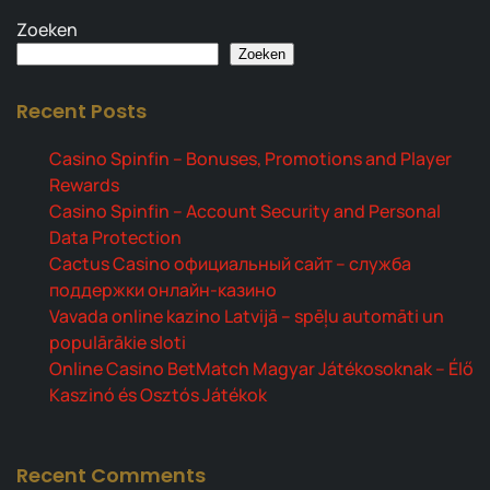
Zoeken
Zoeken
Recent Posts
Casino Spinfin – Bonuses, Promotions and Player
Rewards
Casino Spinfin – Account Security and Personal
Data Protection
Cactus Casino официальный сайт – служба
поддержки онлайн-казино
Vavada online kazino Latvijā – spēļu automāti un
populārākie sloti
Online Casino BetMatch Magyar Játékosoknak – Élő
Kaszinó és Osztós Játékok
Recent Comments