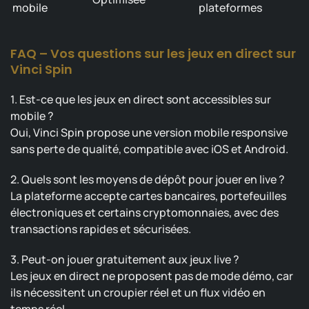
mobile
plateformes
FAQ – Vos questions sur les jeux en direct sur
Vinci Spin
1. Est-ce que les jeux en direct sont accessibles sur
mobile ?
Oui, Vinci Spin propose une version mobile responsive
sans perte de qualité, compatible avec iOS et Android.
2. Quels sont les moyens de dépôt pour jouer en live ?
La plateforme accepte cartes bancaires, portefeuilles
électroniques et certains cryptomonnaies, avec des
transactions rapides et sécurisées.
3. Peut-on jouer gratuitement aux jeux live ?
Les jeux en direct ne proposent pas de mode démo, car
ils nécessitent un croupier réel et un flux vidéo en