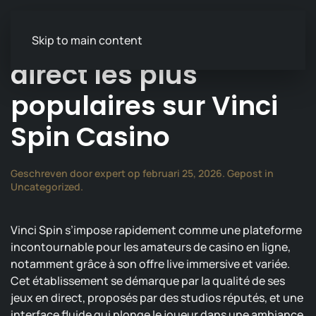
Quels sont les jeux en
Skip to main content
direct les plus
populaires sur Vinci
Spin Casino
Geschreven door
expert
op
februari 25, 2026
. Gepost in
Uncategorized
.
Vinci Spin s’impose rapidement comme une plateforme
incontournable pour les amateurs de casino en ligne,
notamment grâce à son offre live immersive et variée.
Cet établissement se démarque par la qualité de ses
jeux en direct, proposés par des studios réputés, et une
interface fluide qui plonge le joueur dans une ambiance