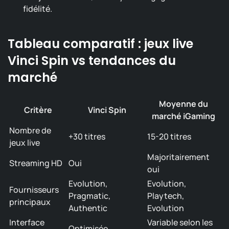
fidélité.
Tableau comparatif : jeux live
Vinci Spin vs tendances du
marché
Moyenne du
Critère
Vinci Spin
marché iGaming
Nombre de
+30 titres
15-20 titres
jeux live
Majoritairement
Streaming HD
Oui
oui
Evolution,
Evolution,
Fournisseurs
Pragmatic,
Playtech,
principaux
Authentic
Evolution
Interface
Variable selon les
Optimisée