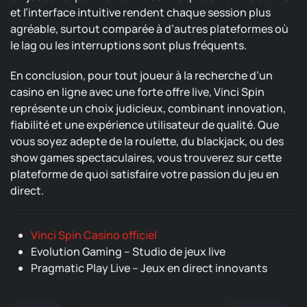
et l’interface intuitive rendent chaque session plus
agréable, surtout comparée à d’autres plateformes où
le lag ou les interruptions sont plus fréquents.
En conclusion, pour tout joueur à la recherche d’un
casino en ligne avec une forte offre live, Vinci Spin
représente un choix judicieux, combinant innovation,
fiabilité et une expérience utilisateur de qualité. Que
vous soyez adepte de la roulette, du blackjack, ou des
show games spectaculaires, vous trouverez sur cette
plateforme de quoi satisfaire votre passion du jeu en
direct.
Vinci Spin Casino officiel
Evolution Gaming – Studio de jeux live
Pragmatic Play Live – Jeux en direct innovants