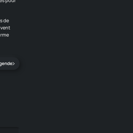
les pour
s de
uvent
forme
lgende