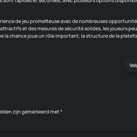
ts sont rapides et sécurisés, avec plusieurs options disponib
périence de jeu prometteuse avec de nombreuses opportunité
 attractifs et des mesures de sécurité solides, les joueurs pe
e la chance joue un rôle important, la structure de la plate
Vo
velden zijn gemarkeerd met
*