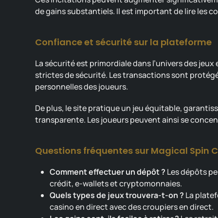
de gains substantiels. Il est important de lire les
Confiance et sécurité sur la plateforme
La sécurité est primordiale dans l’univers des jeux
strictes de sécurité. Les transactions sont protég
personnelles des joueurs.
De plus, le site pratique un jeu équitable, garanti
transparente. Les joueurs peuvent ainsi se concen
Questions fréquentes sur Magical Spin 
Comment effectuer un dépôt ?
Les dépôts peu
crédit, e-wallets et cryptomonnaies.
Quels types de jeux trouvera-t-on ?
La platef
casino en direct avec des croupiers en direct.