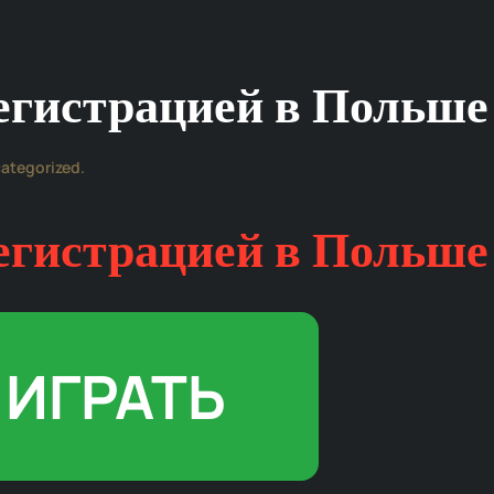
регистрацией в Польше
ategorized
.
регистрацией в Польше
ИГРАТЬ