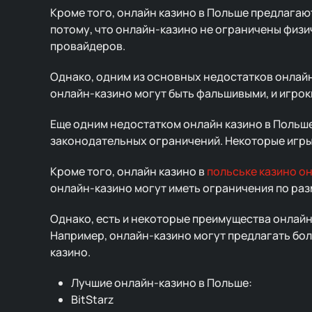
Кроме того, онлайн казино в Польше предлагаю
потому, что онлайн-казино не ограничены физи
провайдеров.
Однако, одним из основных недостатков онлайн
онлайн-казино могут быть фальшивыми, и игроки
Еще одним недостатком онлайн казино в Польше
законодательных ограничений. Некоторые игры м
Кроме того, онлайн казино в
польське казино о
онлайн-казино могут иметь ограничения по раз
Однако, есть и некоторые преимущества онлайн
Например, онлайн-казино могут предлагать бол
казино.
Лучшие онлайн-казино в Польше:
BitStarz