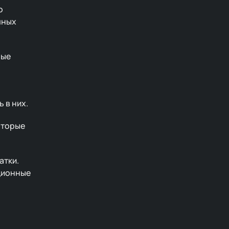
о
чных
рые
 в них.
оторые
атки.
иционные