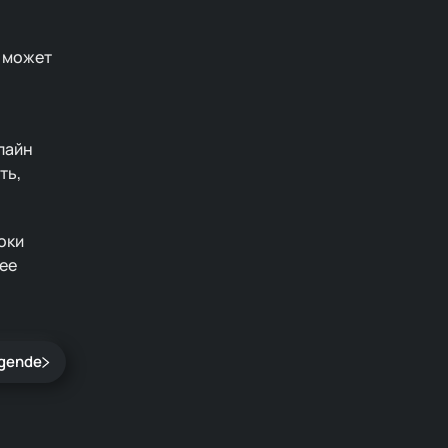
, может
лайн
ть,
оки
лее
lgende