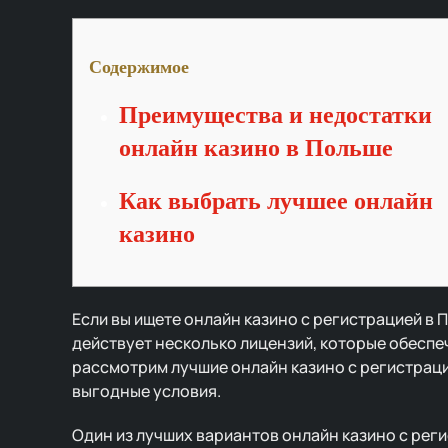
Содержимое
Преимущества и недостатки
онлайн казино в Польше
Как выбрать лучшее онлайн
казино
Если вы ищете онлайн казино с регистрацией в 
действует несколько лицензий, которые обеспе
рассмотрим лучшие онлайн казино с регистраци
выгодные условия.
Один из лучших вариантов онлайн казино с реги