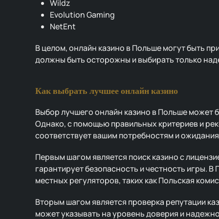
Wildz
Evolution Gaming
NetEnt
В целом, онлайн казино в Польше могут быть п
должны быть осторожны и выбирать только над
Как выбрать лучшее онлайн казино
Выбор лучшего онлайн казино в Польше может 
Однако, с помощью правильных критериев и рек
соответствует вашим потребностям и ожидания
Первым шагом является поиск казино с лицензи
гарантирует безопасность и честность игры. В 
местных регуляторов, таких как Польская коми
Вторым шагом является проверка репутации кази
может указывать на уровень доверия и надежно