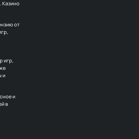
. Казино
ензию от
игр,
у
р игр,
кже
ы и
сное и
ей в