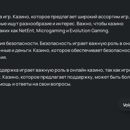
 игр. Казино, которое предлагает широкий ассортим игр
ые ищут разнообразие и интерес. Важно, чтобы казино
ких как NetEnt, Microgaming и Evolution Gaming.
ия безопасности. Безопасность играет важную роль в он
анные и деньги. Казино, которое обеспечивает безопаснос
ия.
держка играет важную роль в онлайн казино, так как игр
. Казино, которое предлагает поддержку, может быть бо
мощь и ответы на свои вопросы.
Vo