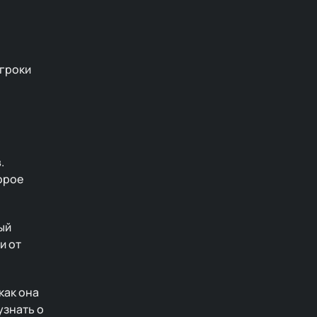
игроки
.
орое
ый
и от
как она
узнать о