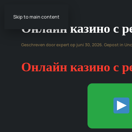
Skip to main content
Онлайн казино с 
Geschreven door
expert
op
juni 30, 2026
. Gepost in
Unc
Онлайн казино с 