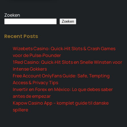
Zoeken
Zoeken
Recent Posts
Wizebets Casino: Quick‑Hit Slots & Crash Games
voor de Pulse‑Pounder
1Red Casino: Quick‑Hit Slots en Snelle Winsten voor
Intense Gokkers
Free Account OnlyFans Guide: Safe, Tempting
Access & Privacy Tips
Invertir en Forex en México: Lo que debes saber
antes de empezar
Kapow Casino App – komplet guide til danske
spillere