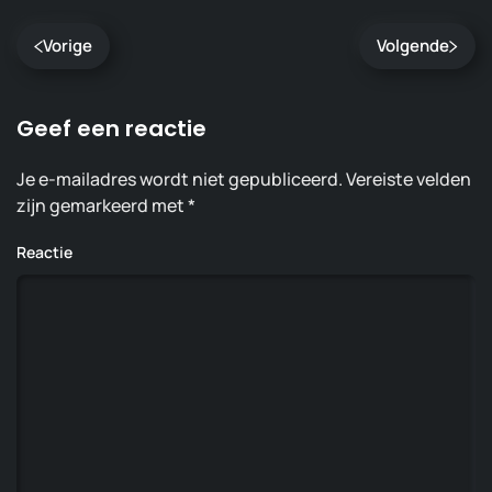
Vorige
Volgende
Geef een reactie
Je e-mailadres wordt niet gepubliceerd. Vereiste velden
zijn gemarkeerd met
*
Reactie