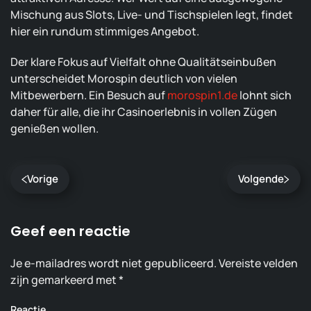
Mischung aus Slots, Live- und Tischspielen legt, findet
hier ein rundum stimmiges Angebot.
Der klare Fokus auf Vielfalt ohne Qualitätseinbußen
unterscheidet Morospin deutlich von vielen
Mitbewerbern. Ein Besuch auf
morospin1.de
lohnt sich
daher für alle, die ihr Casinoerlebnis in vollen Zügen
genießen wollen.
Vorige
Volgende
Geef een reactie
Je e-mailadres wordt niet gepubliceerd. Vereiste velden
zijn gemarkeerd met
*
Reactie