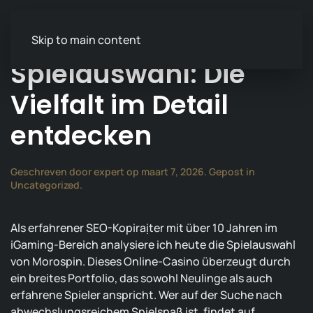
Morospin Casino
Skip to main content
Spielauswahl: Die
Vielfalt im Detail
entdecken
Geschreven door
expert
op
maart 7, 2026
. Gepost in
Uncategorized
.
Als erfahrener SEO-Kopiraịter mit über 10 Jahren im
iGaming-Bereich analysiere ich heute die Spielauswahl
von Morospin. Dieses Online-Casino überzeugt durch
ein breites Portfolio, das sowohl Neulinge als auch
erfahrene Spieler anspricht. Wer auf der Suche nach
abwechslungsreichem Spielspaß ist, findet auf