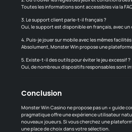
Toutes les informations sont accessibles via la F
3. Le support client parle-t-il français ?
Oui, le support est disponible en français, avec un c
4. Puis-je jouer sur mobile avec les mêmes facilités
Absolument, Monster Win propose une plateforme 
5. Existe-t-il des outils pour éviter le jeu excessif ?
Oui, de nombreux dispositifs responsables sont inté
Conclusion
Monster Win Casino ne propose pas un « guide co
pragmatique offre une expérience utilisateur natu
nouveaux joueurs. Si vous cherchez une plateforme
une place de choix dans votre sélection.