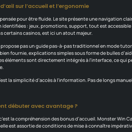
’œil sur l’accueil et l’ergonomie
pensée pour être fluide. Le site présente une navigation clai
 identifiées : jeux, promotions, support, tout est accessible
 certains casinos, est ici un atout majeur.
opose pas un guide pas-à-pas traditionnel en mode tutorie
bien fournie, explications simples sous forme de bulles d’aid
es éléments sont directement intégrés à l’interface, ce qui 
e.
est la simplicité d’accès à l’information. Pas de longs manuel
ent débuter avec avantage ?
 c’est la compréhension des bonus d’accueil. Monster Win C
elle est assortie de conditions de mise à connaître impérat