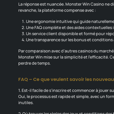
La réponse est nuancée. Monster Win Casino ne di
revanche, la plateforme compense avec :
Une ergonomie intuitive qui guide naturelleme
Une FAQ complète et des aides contextuelles 
Un service client disponible et formé pour ré
Une transparence sur les bonus et conditions
Par comparaison avec d’autres casinos du marché, 
Monster Win mise sur la simplicité et l’efficacité.
perdre de temps.
FAQ – Ce que veulent savoir les nouveau
1. Est-il facile de s’inscrire et commencer à jouer 
Oui, le processus est rapide et simple, avec un for
inutiles.
2. Où trouver les règles des jeux et conditions des