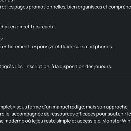
AQ et les pages promotionnelles, bien organisées et compréhe
hat en direct très réactif.
 ?
entièrement responsive et fluide sur smartphones.
grés dès l’inscription, à la disposition des joueurs.
mplet » sous forme d’un manuel rédigé, mais son approche
relle, accompagnée de ressources efficaces pour soutenir l
 moderne où le jeu reste simple et accessible, Monster Win