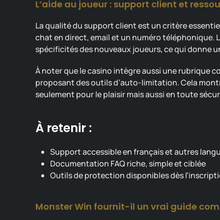
L’aide au joueur : support client et res
La qualité du support client est un critère essenti
chat en direct, email et un numéro téléphonique. Le
spécificités des nouveaux joueurs, ce qui donne u
À noter que le casino intègre aussi une rubrique c
proposant des outils d’auto-limitation. Cela mont
seulement pour le plaisir mais aussi en toute sécur
À retenir :
Support accessible en français et autres lang
Documentation FAQ riche, simple et ciblée
Outils de protection disponibles dès l’inscript
Monster Win fournit-il un vrai guide comp