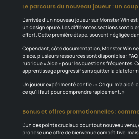
Le parcours du nouveau joueur : un coup d
L’arrivée d’un nouveau joueur sur Monster Win est 
un design épuré. Les différentes sections sont bien
effort. Cette première étape, souvent négligée dans
Cependant, côté documentation, Monster Win ne pr
place, plusieurs ressources sont disponibles : FAQ 
rubrique « Aide » pour les questions fréquentes. C
apprentissage progressif sans quitter la plateform
Un joueur expérimenté confie : « Ce qui m’a aidé, c’
ce qu’il faut pour comprendre rapidement. »
Bonus et offres promotionnelles : comm
L’un des points cruciaux pour tout nouveau venu,
propose une offre de bienvenue compétitive, mais 