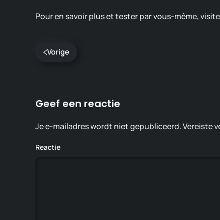
Pour en savoir plus et tester par vous-même, visit
Vorige
Geef een reactie
Je e-mailadres wordt niet gepubliceerd. Vereiste 
Reactie