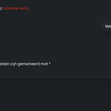
ez
monster wins
.
Vo
velden zijn gemarkeerd met
*