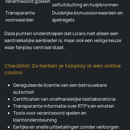
Verantwoord gokken
zelfuitsluiting en hulpbronnen
Transparante
Duidelijke bonusvoorwaarden en
voorwaarden
spelregels
Deze punten onderstrepen dat Lizaro niet alleen een
aantrekkelijke aanbieder is, maar ook een veilige keuze
waar fairplay centraal staat.
Checklist: Zo herken je fairplay in een online
casino
Gereguleerde licentie van een betrouwbare
autoriteit
Certificaten van onafhankelijke testlaboratoria
Transparante informatie over RTP’s en winsten
Tools voor verantwoord spelen en
klantondersteuning
Eerlijke en snelle uitbetalingen zonder verborgen