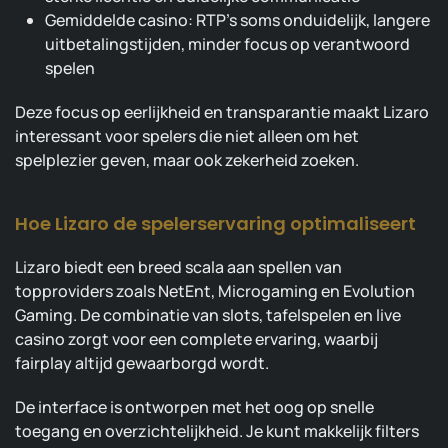
Gemiddelde casino: RTP’s soms onduidelijk, langere
uitbetalingstijden, minder focus op verantwoord
spelen
Deze focus op eerlijkheid en transparantie maakt Lizaro
interessant voor spelers die niet alleen om het
spelplezier geven, maar ook zekerheid zoeken.
Hoe Lizaro de spelerservaring optimaliseert
Lizaro biedt een breed scala aan spellen van
topproviders zoals NetEnt, Microgaming en Evolution
Gaming. De combinatie van slots, tafelspelen en live
casino zorgt voor een complete ervaring, waarbij
fairplay altijd gewaarborgd wordt.
De interface is ontworpen met het oog op snelle
toegang en overzichtelijkheid. Je kunt makkelijk filters