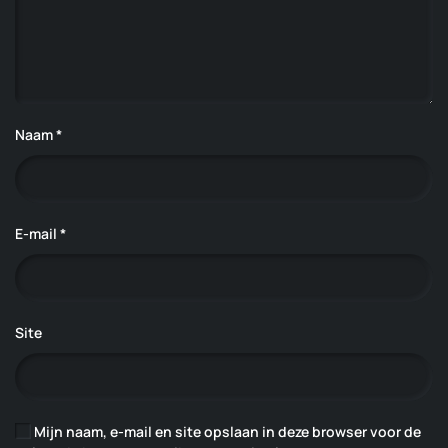
Naam
*
E-mail
*
Site
Mijn naam, e-mail en site opslaan in deze browser voor de