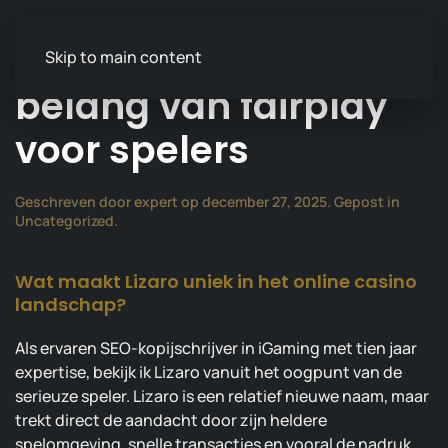
Lizaro Casino en het
Skip to main content
belang van fairplay
voor spelers
Geschreven door
expert
op
december 27, 2025
. Gepost in
Uncategorized
.
Wat maakt Lizaro uniek in het online casino
landschap?
Als ervaren SEO-kopijschrijver in iGaming met tien jaar
expertise, bekijk ik Lizaro vanuit het oogpunt van de
serieuze speler. Lizaro is een relatief nieuwe naam, maar
trekt direct de aandacht door zijn heldere
spelomgeving, snelle transacties en vooral de nadruk