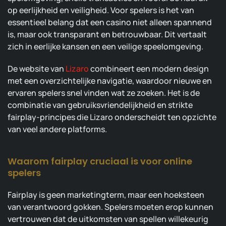
op eerlijkheid en veiligheid. Voor spelers is het van
essentieel belang dat een casino niet alleen spannend
is, maar ook transparant en betrouwbaar. Dit vertaalt
zich in eerlijke kansen en een veilige speelomgeving.
De website van
Lizaro
combineert een modern design
met een overzichtelijke navigatie, waardoor nieuwe en
ervaren spelers snel vinden wat ze zoeken. Het is de
combinatie van gebruiksvriendelijkheid en strikte
fairplay-principes die Lizaro onderscheidt ten opzichte
van veel andere platforms.
Waarom fairplay cruciaal is voor online
spelers
Fairplay is geen marketingterm, maar een hoeksteen
van verantwoord gokken. Spelers moeten erop kunnen
vertrouwen dat de uitkomsten van spellen willekeurig