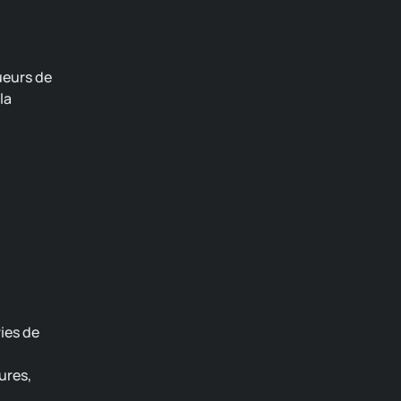
ueurs de
la
ies de
ures,