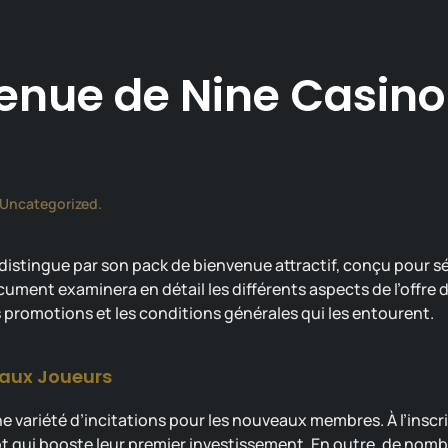
enue de Nine Casino
Uncategorized
.
 distingue par son pack de bienvenue attractif, conçu pour s
ument examinera en détail les différents aspects de l’offre 
 promotions et les conditions générales qui les entourent.
veaux Joueurs
variété d’incitations pour les nouveaux membres. À l’inscri
t qui booste leur premier investissement. En outre, de nom