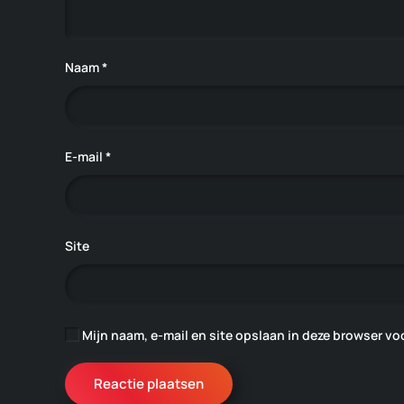
Naam
*
E-mail
*
Site
Mijn naam, e-mail en site opslaan in deze browser voo
Reactie plaatsen