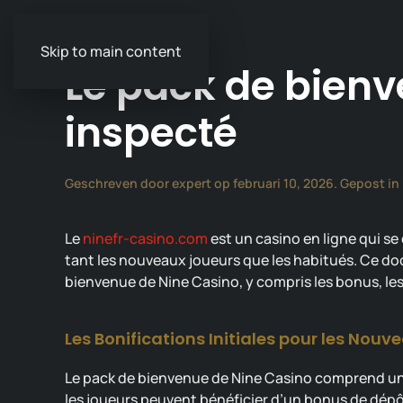
Skip to main content
Le pack de bienv
inspecté
Geschreven door
expert
op
februari 10, 2026
. Gepost in
Le
ninefr-casino.com
est un casino en ligne qui se
tant les nouveaux joueurs que les habitués. Ce doc
bienvenue de Nine Casino, y compris les bonus, les
Les Bonifications Initiales pour les Nou
Le pack de bienvenue de Nine Casino comprend une 
les joueurs peuvent bénéficier d’un bonus de dépô