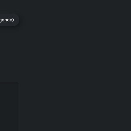
lgende