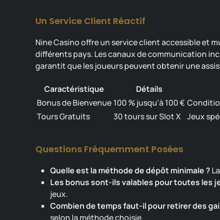
Un Service Client Réactif
Nine Casino offre un service client accessible et m
différents pays. Les canaux de communication inclue
garantit que les joueurs peuvent obtenir une assis
Caractéristique
Détails
Bonus de Bienvenue
100 % jusqu’à 100 €
Conditio
Tours Gratuits
30 tours sur Slot X
Jeux spé
Questions Fréquemment Posées
Quelle est la méthode de dépôt minimale ?
La
Les bonus sont-ils valables pour toutes les j
jeux.
Combien de temps faut-il pour retirer des gai
selon la méthode choisie.