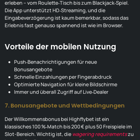
erleben – vom Roulette‑Tisch bis zum Blackjack‑Spiel.
Die App unterstützt HD‑Streaming, und die
Eingabeverzögerung ist kaum bemerkbar, sodass das
Erlebnis fast genauso spannend ist wie im Browser.
Vorteile der mobilen Nutzung
Push‑Benachrichtigungen für neue
Bonusangebote
Schnelle Einzahlungen per Fingerabdruck
Optimierte Navigation für kleine Bildschirme
Immer und überall Zugriff auf Live‑Dealer
7. Bonusangebote und Wettbedingungen
Der Willkommensbonus bei Highflybet ist ein
klassisches 100 %‑Match bis 200 € plus 50 Freispiele im
Slot-Bereich. Wichtig ist, die
wagering requirements
zu