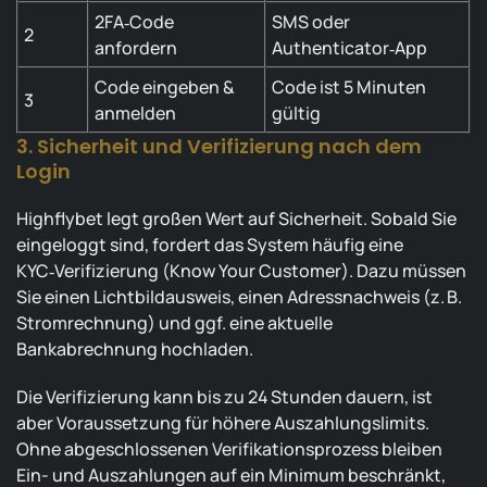
2FA‑Code
SMS oder
2
anfordern
Authenticator‑App
Code eingeben &
Code ist 5 Minuten
3
anmelden
gültig
3. Sicherheit und Verifizierung nach dem
Login
Highflybet legt großen Wert auf Sicherheit. Sobald Sie
eingeloggt sind, fordert das System häufig eine
KYC‑Verifizierung (Know Your Customer). Dazu müssen
Sie einen Lichtbildausweis, einen Adressnachweis (z. B.
Stromrechnung) und ggf. eine aktuelle
Bankabrechnung hochladen.
Die Verifizierung kann bis zu 24 Stunden dauern, ist
aber Voraussetzung für höhere Auszahlungslimits.
Ohne abgeschlossenen Verifikationsprozess bleiben
Ein- und Auszahlungen auf ein Minimum beschränkt,