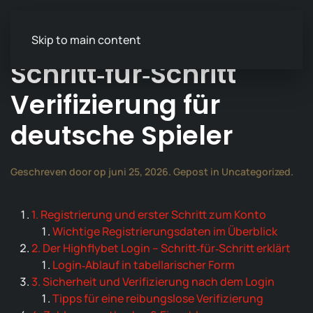
Highflybet Login:
Skip to main content
Schritt‑für‑Schritt
Verifizierung für
deutsche Spieler
Geschreven door
op
juni 25, 2026
. Gepost in
Uncategorized
.
1. Registrierung und erster Schritt zum Konto
Wichtige Registrierungsdaten im Überblick
2. Der Highflybet Login – Schritt‑für‑Schritt erklärt
Login‑Ablauf in tabellarischer Form
3. Sicherheit und Verifizierung nach dem Login
Tipps für eine reibungslose Verifizierung