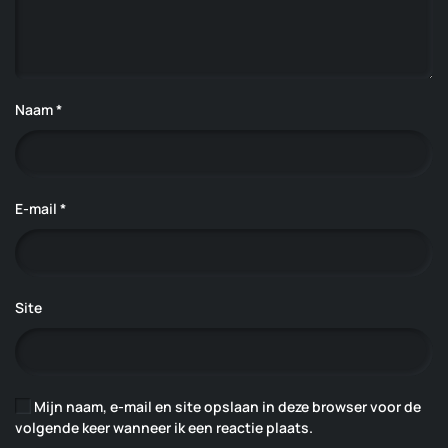
Naam
*
E-mail
*
Site
Mijn naam, e-mail en site opslaan in deze browser voor de
volgende keer wanneer ik een reactie plaats.