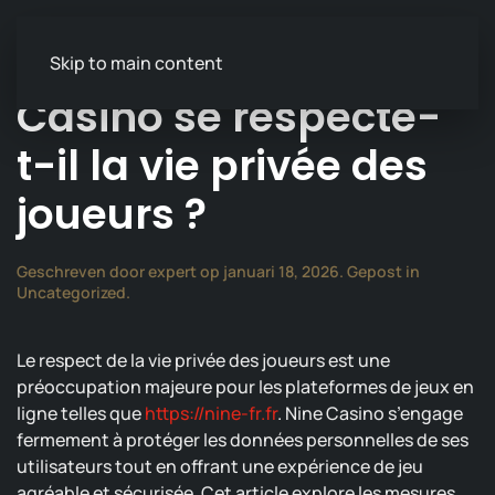
Comment Nine
Skip to main content
Casino se respecte-
t-il la vie privée des
joueurs ?
Geschreven door
expert
op
januari 18, 2026
. Gepost in
Uncategorized
.
Le respect de la vie privée des joueurs est une
préoccupation majeure pour les plateformes de jeux en
ligne telles que
https://nine-fr.fr
. Nine Casino s’engage
fermement à protéger les données personnelles de ses
utilisateurs tout en offrant une expérience de jeu
agréable et sécurisée. Cet article explore les mesures