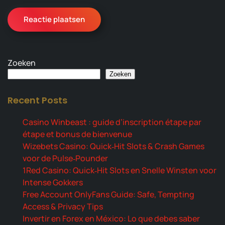
Reactie plaatsen
Zoeken
Zoeken
Recent Posts
Casino Winbeast : guide d’inscription étape par
étape et bonus de bienvenue
Wizebets Casino: Quick‑Hit Slots & Crash Games
voor de Pulse‑Pounder
1Red Casino: Quick‑Hit Slots en Snelle Winsten voor
Intense Gokkers
Free Account OnlyFans Guide: Safe, Tempting
Access & Privacy Tips
Invertir en Forex en México: Lo que debes saber