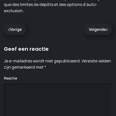
que des limites de dépôts et des options d’auto-
exclusion.
Vorige
Volgende
Geef een reactie
Je e-mailadres wordt niet gepubliceerd. Vereiste velden
zijn gemarkeerd met
*
Reactie