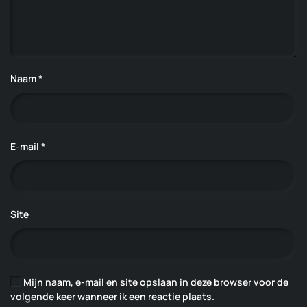
Naam
*
E-mail
*
Site
Mijn naam, e-mail en site opslaan in deze browser voor de
volgende keer wanneer ik een reactie plaats.