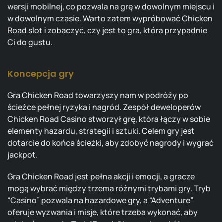
wersji mobilnej, co pozwala na grę w dowolnym miejscu i
w dowolnym czasie. Warto zatem wypróbować Chicken
Road slot i zobaczyć, czy jest to gra, która przypadnie
Ci do gustu.
Koncepcja gry
Gra Chicken Road towarzyszy nam w podróży po
ścieżce pełnej ryzyka i nagród. Zespół deweloperów
Chicken Road Casino stworzył grę, która łączy w sobie
elementy hazardu, strategii i sztuki. Celem gry jest
dotarcie do końca ścieżki, aby zdobyć nagrody i wygrać
jackpot.
Gra Chicken Road jest pełna akcji i emocji, a gracze
mogą wybrać między trzema różnymi trybami gry. Tryb
“Casino” pozwala na hazardowe gry, a “Adventure”
oferuje wyzwania i misje, które trzeba wykonać, aby