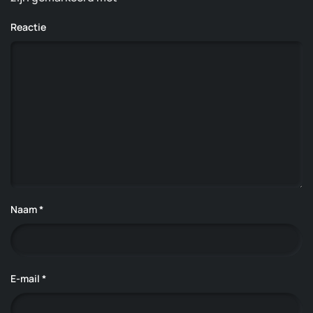
Reactie
Naam
*
E-mail
*