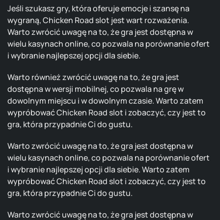
Jeśli szukasz gry, która oferuje emocje i szansę na
wygraną, Chicken Road slot jest wart rozważenia.
Warto zwrócić uwagę na to, że gra jest dostępna w
wielu kasynach online, co pozwala na porównanie ofert
i wybranie najlepszej opcji dla siebie.
Warto również zwrócić uwagę na to, że gra jest
dostępna w wersji mobilnej, co pozwala na grę w
dowolnym miejscu i w dowolnym czasie. Warto zatem
wypróbować Chicken Road slot i zobaczyć, czy jest to
gra, która przypadnie Ci do gustu.
Warto zwrócić uwagę na to, że gra jest dostępna w
wielu kasynach online, co pozwala na porównanie ofert
i wybranie najlepszej opcji dla siebie. Warto zatem
wypróbować Chicken Road slot i zobaczyć, czy jest to
gra, która przypadnie Ci do gustu.
Warto zwrócić uwagę na to, że gra jest dostępna w