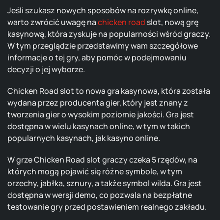
Jeśli szukasz nowych sposobów na rozrywkę online,
warto zwrócić uwagę na
chicken road
slot, nową grę
kasynową, która zyskuje na popularności wśród graczy.
W tym przeglądzie przedstawimy wam szczegółowe
informacje o tej gry, aby pomóc w podejmowaniu
decyzji o jej wyborze.
Chicken Road slot to nowa gra kasynowa, która została
wydana przez producenta gier, który jest znany z
tworzenia gier o wysokim poziomie jakości. Gra jest
dostępna w wielu kasynach online, w tym w takich
popularnych kasynach, jak kasyno online.
W grze Chicken Road slot graczy czeka 5 rzędów, na
których mogą pojawić się różne symbole, w tym
orzechy, jabłka, sznury, a także symbol wilda. Gra jest
dostępna w wersji demo, co pozwala na bezpłatne
testowanie gry przed postawieniem realnego zakładu.