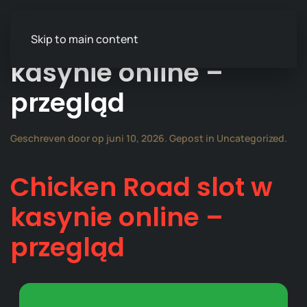
Chicken Road slot w
Skip to main content
kasynie online –
przegląd
Geschreven door
op
juni 10, 2026
. Gepost in
Uncategorized
.
Chicken Road slot w
kasynie online –
przegląd