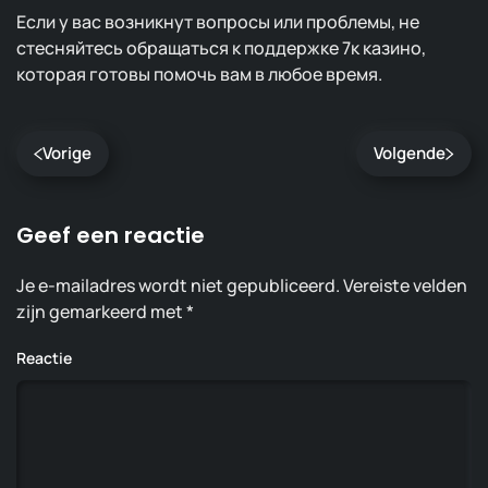
Если у вас возникнут вопросы или проблемы, не
стесняйтесь обращаться к поддержке 7к казино,
которая готовы помочь вам в любое время.
Vorige
Volgende
Geef een reactie
Je e-mailadres wordt niet gepubliceerd. Vereiste velden
zijn gemarkeerd met
*
Reactie