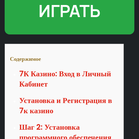
ИГРАТЬ
Содержимое
7К Казино: Вход в Личный
Кабинет
Установка и Регистрация в
7к казино
Шаг 2: Установка
программного обеспечения