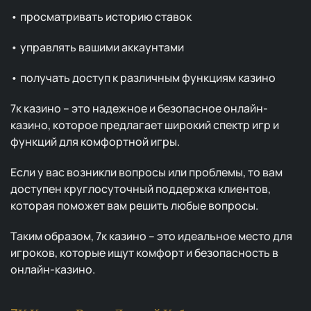
• просматривать историю ставок
• управлять вашими аккаунтами
• получать доступ к различным функциям казино
7к казино – это надежное и безопасное онлайн-
казино, которое предлагает широкий спектр игр и
функций для комфортной игры.
Если у вас возникли вопросы или проблемы, то вам
доступен круглосуточный поддержка клиентов,
которая поможет вам решить любые вопросы.
Таким образом, 7к казино – это идеальное место для
игроков, которые ищут комфорт и безопасность в
онлайн-казино.