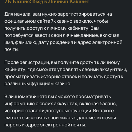
7К Казино: Вход в Личный Кабинет
Для начала, вам нужно зарегистрироваться на
официальном сайте 7к казино зеркало, чтобы
получить доступ к личному кабинету. Вам
потребуется ввести свои личные данные, включая
имя, фамилию, дату рождения и адрес электронной
почты.
После регистрации, вы получите доступ к личному
кабинету, где сможете управлять своими аккаунтами,
просматривать историю ставок и получать доступ к
различным функциям казино.
В личном кабинете вы сможете просматривать
информацию о своих аккаунтах, включая баланс,
историю ставок и доступные функции. Вы также
сможете изменять свои личные данные, включая
пароль и адрес электронной почты.