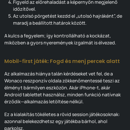
Figyeld az előrehaladást a képernyőn megjelenő
időzítővel.
Az utolsó pörgetést kezdd el „utolsó hajráként”, de
maradj a beállított határok között.
A kulcs a fegyelem; így kontrollálható a kockázat,
miközben a gyors nyeremények izgalmát is élvezed.
Mobil-first játék: Fogd és menj percek alatt
Az alkalmazás hiánya talán kérdéseket vet fel, de a
Wonaco reszponzív oldala zökkenőmentessé teszi az
élményt bármilyen eszközön. Akár iPhone-t, akár
Android tablettet használsz, minden funkció natívnak
érződik—alkalmazás letöltése nélkül.
Ez a kialakítás tökéletes a rövid session játékosoknak:
azonnal belekezdhetsz egy játékba bárhol, ahol
parkolsz.