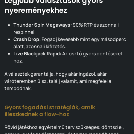
Legjobb választások gyors
nyereményekhez
Thunder Spin Megaways:
90% RTP és azonnali
respinnel.
Crash Drop:
Fogadj kevesebb mint egy másodperc
alatt, azonnali kifizetés.
Live Blackjack Rapid:
Az osztó gyors döntéseket
hoz.
A választék garantálja, hogy akár ingázol, akár
váróteremben ülsz, találj valamit, ami megfelel a
tempódnak.
Gyors fogadási stratégiák, amik
illeszkednek a flow-hoz
Rövid játékhoz egyértelmű terv szükséges: döntsd el,