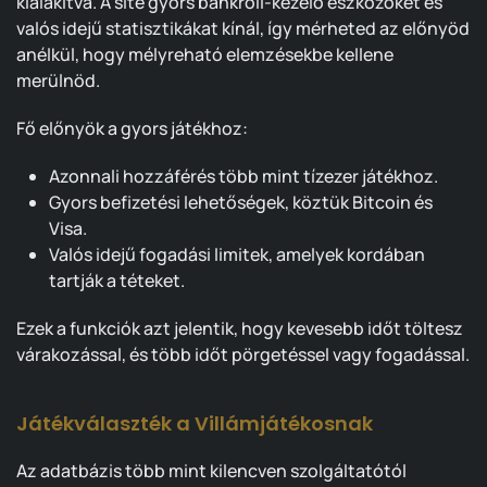
kialakítva. A site gyors bankroll-kezelő eszközöket és
valós idejű statisztikákat kínál, így mérheted az előnyöd
anélkül, hogy mélyreható elemzésekbe kellene
merülnöd.
Fő előnyök a gyors játékhoz:
Azonnali hozzáférés több mint tízezer játékhoz.
Gyors befizetési lehetőségek, köztük Bitcoin és
Visa.
Valós idejű fogadási limitek, amelyek kordában
tartják a téteket.
Ezek a funkciók azt jelentik, hogy kevesebb időt töltesz
várakozással, és több időt pörgetéssel vagy fogadással.
Játékválaszték a Villámjátékosnak
Az adatbázis több mint kilencven szolgáltatótól