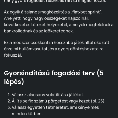
hány gyors fogadást teszel, és tartsd magad hozzá.
Az egyik általános megközelítés a „flat‑bet sprint”.
Ahelyett, hogy nagy összegeket hajszolnál,
következetes téteket helyezel el, amelyek megfelelnek a
bankrollodnak és az időkeretednek.
Ez a módszer csökkenti a hosszabb játék által okozott
érzelmi hullámvasutat, és a gyors döntéshozatalra
fókuszál.
Gyorsindítású fogadási terv (5
lépés)
Válassz alacsony volatilitású játékot.
Állíts be fix számú pörgetést vagy kezet (pl. 25).
Válassz egyetlen tétméretet, ami kényelmes
minden körben.