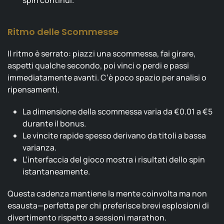
spin continui.
Ritmo delle Scommesse
Il ritmo è serrato: piazzi una scommessa, fai girare,
aspetti qualche secondo, poi vinci o perdi e passi
immediatamente avanti. C’è poco spazio per analisi o
ripensamenti.
La dimensione della scommessa varia da €0.01 a €5
durante il bonus.
Le vincite rapide spesso derivano da titoli a bassa
varianza.
L’interfaccia del gioco mostra i risultati dello spin
istantaneamente.
Questa cadenza mantiene la mente coinvolta ma non
esausta—perfetta per chi preferisce brevi esplosioni di
divertimento rispetto a sessioni marathon.