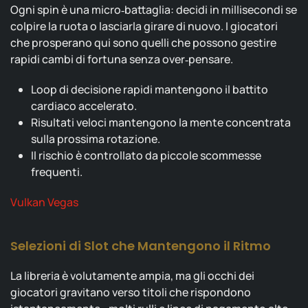
Ogni spin è una micro‑battaglia: decidi in millisecondi se
colpire la ruota o lasciarla girare di nuovo. I giocatori
che prosperano qui sono quelli che possono gestire
rapidi cambi di fortuna senza over‑pensare.
Loop di decisione rapidi mantengono il battito
cardiaco accelerato.
Risultati veloci mantengono la mente concentrata
sulla prossima rotazione.
Il rischio è controllato da piccole scommesse
frequenti.
Vulkan Vegas
Selezioni di Slot che Mantengono il Ritmo
La libreria è volutamente ampia, ma gli occhi dei
giocatori gravitano verso titoli che rispondono