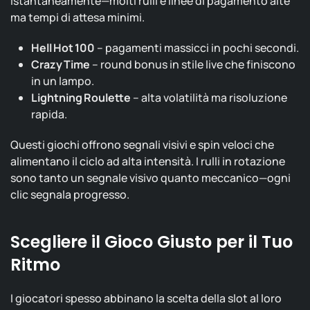
istantaneamente—molti rulli e linee di pagamento alte
ma tempi di attesa minimi.
Hell Hot 100
– pagamenti massicci in pochi secondi.
Crazy Time
– round bonus in stile live che finiscono
in un lampo.
Lightning Roulette
– alta volatilità ma risoluzione
rapida.
Questi giochi offrono segnali visivi e spin veloci che
alimentano il ciclo ad alta intensità. I rulli in rotazione
sono tanto un segnale visivo quanto meccanico—ogni
clic segnala progresso.
Scegliere il Gioco Giusto per il Tuo
Ritmo
I giocatori spesso abbinano la scelta della slot al loro