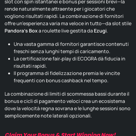
slot con spin istantanei e bonus per sessioni brevi—la
rende naturalmente attraente per i giocatori che
vogliono risultati rapidi. La combinazione di fornitori
offre un’esperienza varia ma veloce in tutto—da slot stile
Pandora’s Box
a roulette live gestita da
Ezugi
.
Una vasta gamma di fornitori garantisce contenuti
freschi senza lunghi tempi di caricamento.
La certificazione fair‑play di ECOGRA dà fiducia in
risultati rapidi.
Il programma di fidelizzazione premia le vincite
frequenti con bonus cashback nel tempo.
La combinazione di limiti di scommessa bassi durante il
bonus e cicli di pagamento veloci crea un ecosistema
dove la velocità regna sovrana e le lunghe sessioni sono
semplicemente note laterali opzionali.
Claim Your Bonus & Start Winning Now!