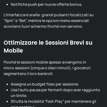
Notifiche push per nuove offerte bonus.
L’interfaccia è snella: grandi pulsanti focalizzati su
“Spin” e “Bet”, mentre le opzioni meno essenziali
scivolano fuori schermo finché non servono.
Ottimizzare le Sessioni Brevi su
Mobile
Poiché le sessioni mobile spesso avvengono in
micro‑sessioni (cinque o dieci minuti), i giocatori
segmentano il loro bankroll.
Assegna un budget fisso per sessione.
Usa l’auto‑pausa per fermarti dopo aver raggiunto
un limite.
Sfrutta la modalità “Fast‑Play” per mantenere gli