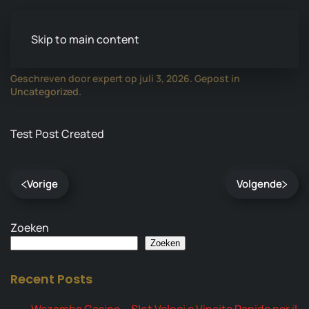
Test Post Created
Skip to main content
Geschreven door
expert
op
juli 3, 2026
. Gepost in
Uncategorized
.
Test Post Created
Vorige
Volgende
Zoeken
Zoeken
Recent Posts