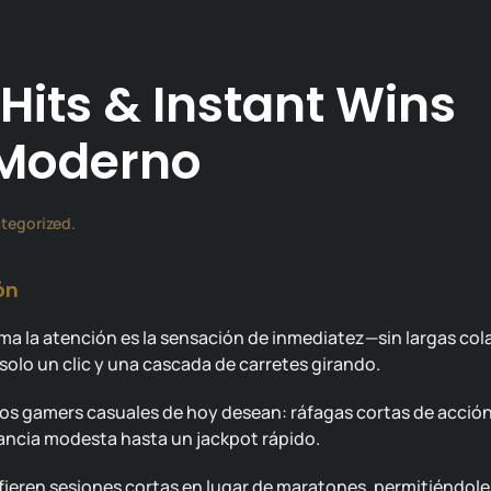
Hits & Instant Wins
 Moderno
tegorized
.
ón
lama la atención es la sensación de inmediatez—sin largas cola
solo un clic y una cascada de carretes girando.
e los gamers casuales de hoy desean: ráfagas cortas de acci
nancia modesta hasta un jackpot rápido.
efieren sesiones cortas en lugar de maratones, permitiéndole