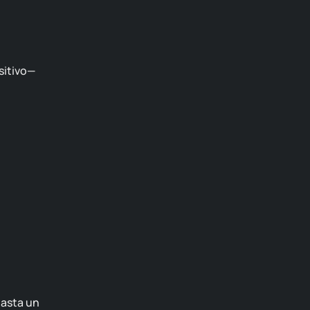
sitivo—
hasta un