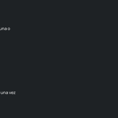
una o
 una vez