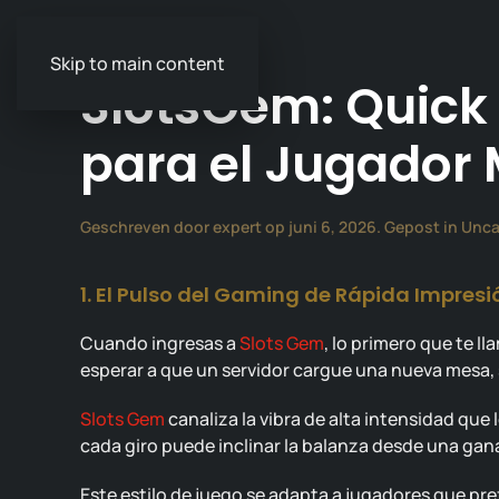
Skip to main content
SlotsGem: Quick 
para el Jugador
Geschreven door
expert
op
juni 6, 2026
. Gepost in
Unca
1. El Pulso del Gaming de Rápida Impresi
Cuando ingresas a
Slots Gem
, lo primero que te l
esperar a que un servidor cargue una nueva mesa, 
Slots Gem
canaliza la vibra de alta intensidad qu
cada giro puede inclinar la balanza desde una ga
Este estilo de juego se adapta a jugadores que pr