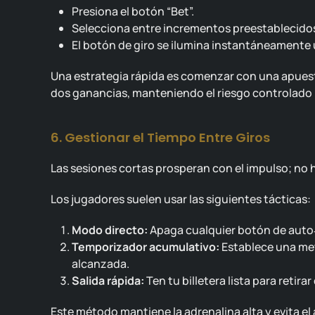
Presiona el botón “Bet”.
Selecciona entre incrementos preestablecidos 
El botón de giro se ilumina instantáneamente
Una estrategia rápida es comenzar con una apue
dos ganancias, manteniendo el riesgo controlado 
6. Gestionar el Tiempo Entre Giros
Las sesiones cortas prosperan con el impulso; no
Los jugadores suelen usar las siguientes tácticas:
Modo directo:
Apaga cualquier botón de auto‑s
Temporizador acumulativo:
Establece una met
alcanzada.
Salida rápida:
Ten tu billetera lista para retira
Este método mantiene la adrenalina alta y evita e