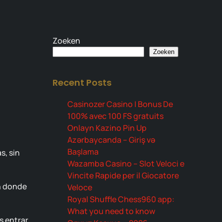
Zoeken
Zoeken
Recent Posts
Casinozer Casino | Bonus De
100% avec 100 FS gratuits
Onlayn Kazino Pin Up
Azərbaycanda – Giriş və
Başlama
s, sin
Wazamba Casino – Slot Veloci e
Vincite Rapide per il Giocatore
ón donde
Veloce
Royal Shuffle Chess960 app:
What you need to know
s entrar