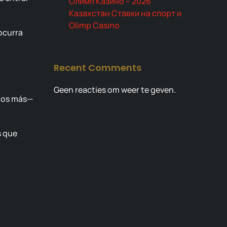
Олимп Казино – 2026
Казахстан Ставки на спорт и
Olimp Casino
 ocurra
Recent Comments
Geen reacties om weer te geven.
chos más—
s que