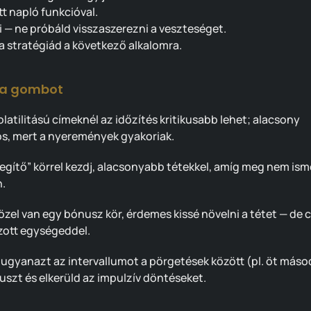
t napló funkcióval.
ki — ne próbáld visszaszerezni a veszteséget.
a stratégiád a következő alkalomra.
 a gombot
latilitású címeknél az időzítés kritikusabb lehet; alacsony
os, mert a nyeremények gyakoriak.
egítő” körrel kezdj, alacsonyabb tétekkel, amíg meg nem ism
n.
közel van egy bónusz kör, érdemes kissé növelni a tétet — de 
zott egységeddel.
 ugyanazt az intervallumot a pörgetések között (pl. öt más
uszt és elkerüld az impulzív döntéseket.