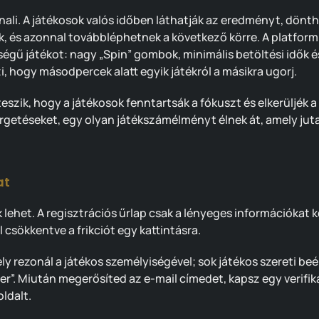
ali. A játékosok valós időben láthatják az eredményt, dönt
, és azonnal továbbléphetnek a következő körre. A platform 
égű játékot: nagy „Spin” gombok, minimális betöltési idők é
, hogy másodpercek alatt egyik játékról a másikra ugorj.
teszik, hogy a játékosok fenntartsák a fókuszt és elkerüljék a
örgetéseket, egy olyan játékszámélményt élnek át, amely ju
at
 lehet. A regisztrációs űrlap csak a lényeges információkat 
l csökkentve a frikciót egy kattintásra.
ly rezonál a játékos személyiségével; sok játékos szereti beé
er”. Miután megerősíted az e-mail címedet, kapsz egy verifik
ldalt.