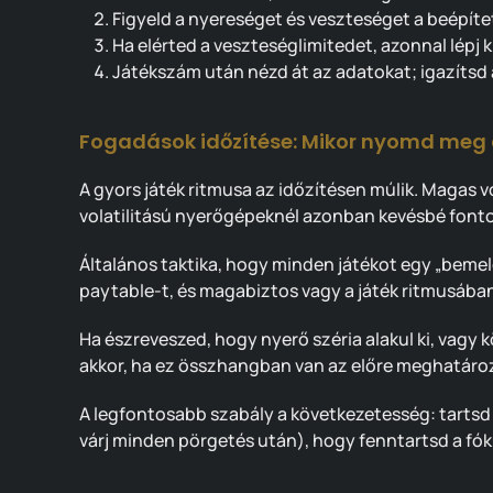
Figyeld a nyereséget és veszteséget a beépítet
Ha elérted a veszteséglimitedet, azonnal lépj 
Játékszám után nézd át az adatokat; igazítsd 
Fogadások időzítése: Mikor nyomd meg
A gyors játék ritmusa az időzítésen múlik. Magas vo
volatilitású nyerőgépeknél azonban kevésbé font
Általános taktika, hogy minden játékot egy „bemel
paytable-t, és magabiztos vagy a játék ritmusába
Ha észreveszed, hogy nyerő széria alakul ki, vagy 
akkor, ha ez összhangban van az előre meghatáro
A legfontosabb szabály a következetesség: tartsd
várj minden pörgetés után), hogy fenntartsd a fók