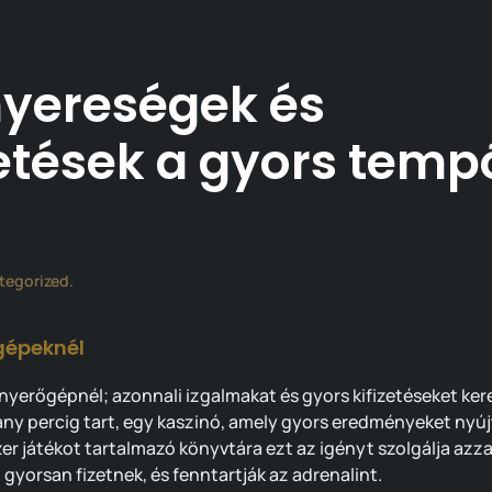
nyereségek és
zetések a gyors temp
tegorized
.
gépeknél
nyerőgépnél; azonnali izgalmakat és gyors kifizetéseket ker
ny percig tart, egy kaszinó, amely gyors eredményeket nyújt,
er játékot tartalmazó könyvtára ezt az igényt szolgálja azza
gyorsan fizetnek, és fenntartják az adrenalint.