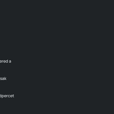
ered a
csak
odpercet