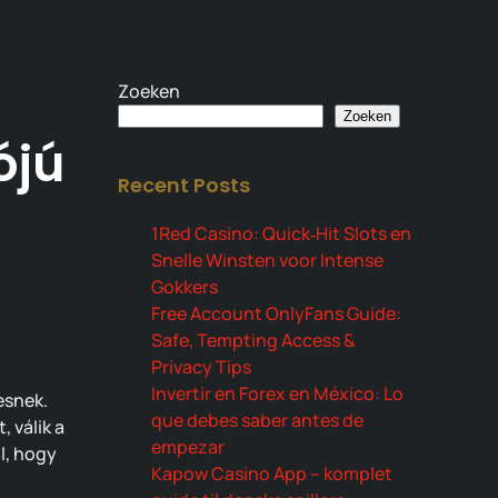
Zoeken
Zoeken
ójú
Recent Posts
1Red Casino: Quick‑Hit Slots en
Snelle Winsten voor Intense
Gokkers
Free Account OnlyFans Guide:
Safe, Tempting Access &
Privacy Tips
Invertir en Forex en México: Lo
esnek.
que debes saber antes de
 válik a
empezar
l, hogy
Kapow Casino App – komplet