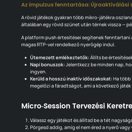
Az impulzus fenntartása: Újraaktiválási 
A rövid játékok gyakran több mikro-játékra oszlana
általában egy rövid szünet után térnek vissza — pé
A platform push értesítései segítenek fenntartani 
magas RTP-vel rendelkező nyerőgép indul.
Ütemezett emlékeztetők:
Állíts be értesítés
Napi bonuszok:
Jelentkezz be minden nap, ho
ingyen.
Kerüld a hosszú inaktív időszakokat:
Ha több 
megelőzi a fáradtságot, ami a következő játék
Micro‑Session Tervezési Keretr
Válassz egy játékot és állítsd be a tét nagyság
Pörgesd addig, amíg el nem éred a nyerő vagy 