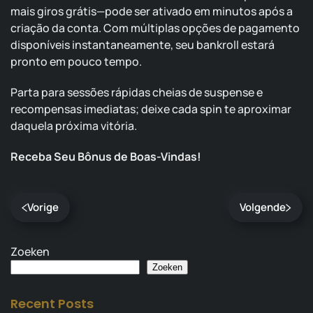
mais giros grátis—pode ser ativado em minutos após a
criação da conta. Com múltiplas opções de pagamento
disponíveis instantaneamente, seu bankroll estará
pronto em pouco tempo.
Parta para sessões rápidas cheias de suspense e
recompensas imediatas; deixe cada spin te aproximar
daquela próxima vitória.
Receba Seu Bônus de Boas-Vindas!
Vorige
Volgende
Zoeken
Zoeken
Recent Posts