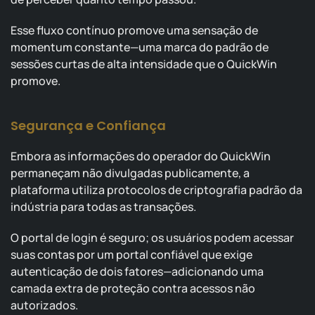
Esse fluxo contínuo promove uma sensação de
momentum constante—uma marca do padrão de
sessões curtas de alta intensidade que o QuickWin
promove.
Segurança e Confiança
Embora as informações do operador do QuickWin
permaneçam não divulgadas publicamente, a
plataforma utiliza protocolos de criptografia padrão da
indústria para todas as transações.
O portal de login é seguro; os usuários podem acessar
suas contas por um portal confiável que exige
autenticação de dois fatores—adicionando uma
camada extra de proteção contra acessos não
autorizados.