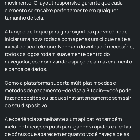
movimento. O layout responsivo garante que cada
elemento se encaixe perfeitamente em qualquer
tamanho de tela.
A função de toque para girar significa que você pode
iniciar uma nova rodada com apenas um clique na tela
inicial do seu telefone. Nenhum download é necessário;
todos os jogos rodam suavemente dentro do
navegador, economizando espaço de armazenamento
e banda de dados.
Como a plataforma suporta múltiplas moedas e
métodos de pagamento—de Visa a Bitcoin—você pode
fazer depósitos ou saques instantaneamente sem sair
do seu dispositivo.
A experiência semelhante a um aplicativo também
inclui notificações push para ganhos rápidos e alertas
de bônus que aparecem enquanto você navega pelas