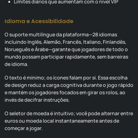
Limites diários que aumentam com o nível VIP
Idioma e Acessibilidade
O suporte multilíngue da plataforma—28 idiomas
incluindo Inglês, Alemão, Francês, Italiano, Finlandês,
Norueguês e Árabe—garante que jogadores de todo o
mundo possam participar rapidamente, sem barreiras
de idioma.
O texto é mínimo; os ícones falam por si. Essa escolha
de design reduz a carga cognitiva durante o jogo rápido
e mantém os jogadores focados em girar os rolos, ao
invés de decifrar instruções.
O seletor de moeda é intuitivo; você pode alternar entre
euros ou moeda local instantaneamente antes de
começar a jogar.