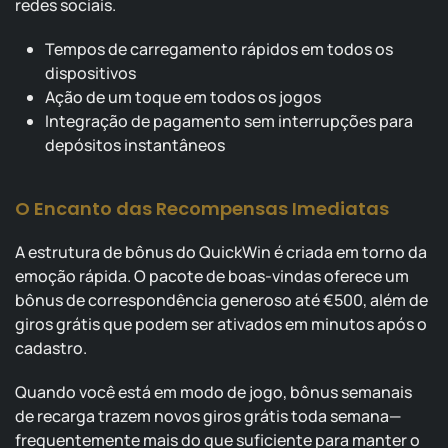
redes sociais.
Tempos de carregamento rápidos em todos os
dispositivos
Ação de um toque em todos os jogos
Integração de pagamento sem interrupções para
depósitos instantâneos
O Encanto das Recompensas Imediatas
A estrutura de bônus do QuickWin é criada em torno da
emoção rápida. O pacote de boas-vindas oferece um
bônus de correspondência generoso até €500, além de
giros grátis que podem ser ativados em minutos após o
cadastro.
Quando você está em modo de jogo, bônus semanais
de recarga trazem novos giros grátis toda semana—
frequentemente mais do que suficiente para manter o