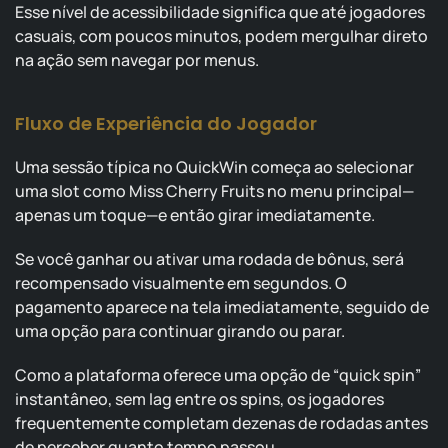
Esse nível de acessibilidade significa que até jogadores
casuais, com poucos minutos, podem mergulhar direto
na ação sem navegar por menus.
Fluxo de Experiência do Jogador
Uma sessão típica no QuickWin começa ao selecionar
uma slot como Miss Cherry Fruits no menu principal—
apenas um toque—e então girar imediatamente.
Se você ganhar ou ativar uma rodada de bônus, será
recompensado visualmente em segundos. O
pagamento aparece na tela imediatamente, seguido de
uma opção para continuar girando ou parar.
Como a plataforma oferece uma opção de “quick spin”
instantâneo, sem lag entre os spins, os jogadores
frequentemente completam dezenas de rodadas antes
de perceber quanto tempo passou.