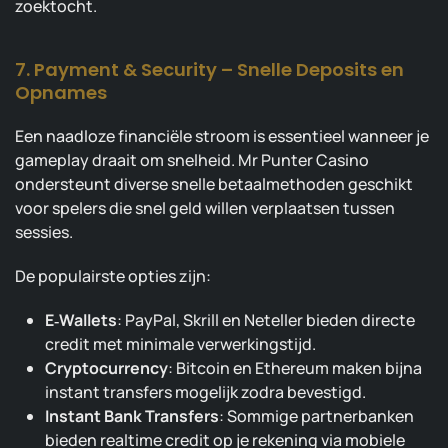
zoektocht.
7. Payment & Security – Snelle Deposits en
Opnames
Een naadloze financiële stroom is essentieel wanneer je
gameplay draait om snelheid. Mr Punter Casino
ondersteunt diverse snelle betaalmethoden geschikt
voor spelers die snel geld willen verplaatsen tussen
sessies.
De populairste opties zijn:
E‑Wallets
: PayPal, Skrill en Neteller bieden directe
credit met minimale verwerkingstijd.
Cryptocurrency
: Bitcoin en Ethereum maken bijna
instant transfers mogelijk zodra bevestigd.
Instant Bank Transfers
: Sommige partnerbanken
bieden realtime credit op je rekening via mobiele