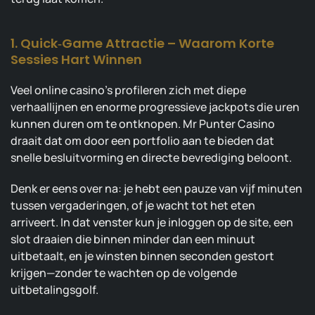
1. Quick‑Game Attractie – Waarom Korte
Sessies Hart Winnen
Veel online casino’s profileren zich met diepe
verhaallijnen en enorme progressieve jackpots die uren
kunnen duren om te ontknopen. Mr Punter Casino
draait dat om door een portfolio aan te bieden dat
snelle besluitvorming en directe bevrediging beloont.
Denk er eens over na: je hebt een pauze van vijf minuten
tussen vergaderingen, of je wacht tot het eten
arriveert. In dat venster kun je inloggen op de site, een
slot draaien die binnen minder dan een minuut
uitbetaalt, en je winsten binnen seconden gestort
krijgen—zonder te wachten op de volgende
uitbetalingsgolf.