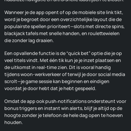
Wanneer je de app opent of op de mobiele site link tikt,
word je begroet door een overzichtelijke layout die de
populairste spellen prioriteert—slots met directe spins,
blackjack tafels met snelle handen, en roulettewielen
die zonder lag draaien.
Een opvallende functie is de “quick bet” optie die je op
veel titels vindt. Met één tik kun je je inzet plaatsen en
de uitkomst in real-time zien. Dit is vooral handig
tijdens woon-werkverkeer of terwijl je door social media
scrolt—je game sessie kan beginnen en eindigen
voordat je door hebt dat je hebt gespeeld.
Omdat de app ook push‑notifications ondersteunt voor
bonus triggers en instant win alerts, blijf je altijd op de
hoogte zonder je telefoon de hele dag open te hoeven
houden.