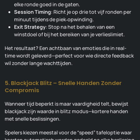
elke ronde goed in de gaten.
Session Timing
: Richt je op drie tot vijf ronden per
minuut tijdens de piek‑opwinding.
Exit Strategy
: Stop na het behalen van een
winstdoel of bij het bereiken van je verlieslimiet.
Het resultaat? Een achtbaan van emoties die in real-
time wordt geleverd—perfect voor wie directe feedback
wil zonder lange wachttijden.
5. Blackjack Blitz – Snelle Handen Zonder
Compromis
Wanneer tijd beperkt is maar vaardigheid telt, bewijst
blackjack zijn waarde in blitz modus—kortere handen
met snelle beslissingen.
Spelers kiezen meestal voor de “speed” tafeloptie waar