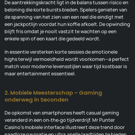
De aantrekkingskracht ligt in de balans tussen risico en
beloning die korte bursts bieden. Spelers genieten van
de spanning van het zien van een reel die eindigt met
een jackpotlijn voordat hun koffie afkoelt. De opwinding
blijft fris omdat je nooit vastzit te wachten op een
enkele spin of een kaart die gedeeld wordt.
In essentie versterken korte sessies de emotionele
highs terwijl vermoeidheid wordt voorkomen—a perfect
match voor moderne levensstijlen waar tijd kostbaar is
maar entertainment essentieel.
2. Mobiele Meesterschap – Gaming
onderweg in Seconden
De opkomst van smartphones heeft casual gaming
veranderd in een on‑the‑go tijdverdrijf. Mr Punter
Casino’s mobiele interface illustreert deze trend door
naadloze navigatie en ultra‑snelle laadtijden te bieden.