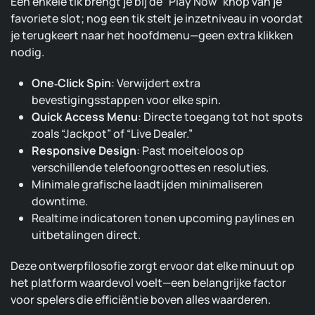
Een enkele tik brengt je bij de “Play Now” knop van je
favoriete slot; nog een tik stelt je inzetniveau in voordat
je terugkeert naar het hoofdmenu—geen extra klikken
nodig.
One‑Click Spin
: Verwijdert extra
bevestigingsstappen voor elke spin.
Quick Access Menu
: Directe toegang tot hot spots
zoals “Jackpot” of “Live Dealer.”
Responsive Design
: Past moeiteloos op
verschillende telefoongroottes en resoluties.
Minimale grafische laadtijden minimaliseren
downtime.
Realtime indicatoren tonen upcoming paylines en
uitbetalingen direct.
Deze ontwerpfilosofie zorgt ervoor dat elke minuut op
het platform waardevol voelt—een belangrijke factor
voor spelers die efficiëntie boven alles waarderen.