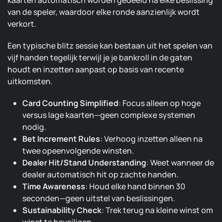
kaarten automatisch worden gedeeld na elke beslissing
van de speler, waardoor elke ronde aanzienlijk wordt
verkort.
Een typische blitz sessie kan bestaan uit het spelen van
vijf handen tegelijk terwijl je je bankroll in de gaten
houdt en inzetten aanpast op basis van recente
uitkomsten.
Card Counting Simplified
: Focus alleen op hoge
versus lage kaarten—geen complexe systemen
nodig.
Bet Increment Rules
: Verhoog inzetten alleen na
twee opeenvolgende winsten.
Dealer Hit/Stand Understanding
: Weet wanneer de
dealer automatisch hit op zachte handen.
Time Awareness
: Houd elke hand binnen 30
seconden—geen uitstel van beslissingen.
Sustainability Check
: Trek terug na kleine winst om