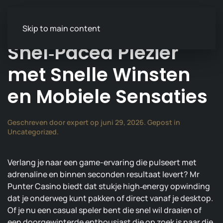
Mr Punter Casino:
Skip to main content
Snel‑Paced Plezier
met Snelle Winsten
en Mobiele Sensaties
Geschreven door
expert
op
juni 29, 2026
. Gepost in
Uncategorized
.
Verlang je naar een game-ervaring die pulseert met
adrenaline en binnen seconden resultaat levert? Mr
Punter Casino biedt dat stukje high‑energy opwinding
dat je onderweg kunt pakken of direct vanaf je desktop.
Of je nu een casual speler bent die snel wil draaien of
een doorgewinterde enthousiast die op zoek is naar die