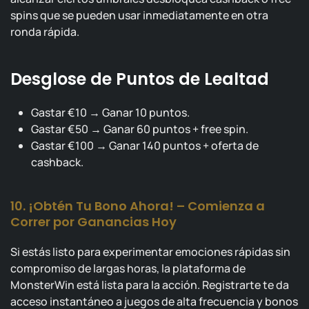
spins que se pueden usar inmediatamente en otra
ronda rápida.
Desglose de Puntos de Lealtad
Gastar €10 → Ganar 10 puntos.
Gastar €50 → Ganar 60 puntos + free spin.
Gastar €100 → Ganar 140 puntos + oferta de
cashback.
10. ¡Obtén Tu Bono Ahora! – Comienza a
Correr por Ganancias Hoy
Si estás listo para experimentar emociones rápidas sin
compromiso de largas horas, la plataforma de
MonsterWin está lista para la acción. Registrarte te da
acceso instantáneo a juegos de alta frecuencia y bonos