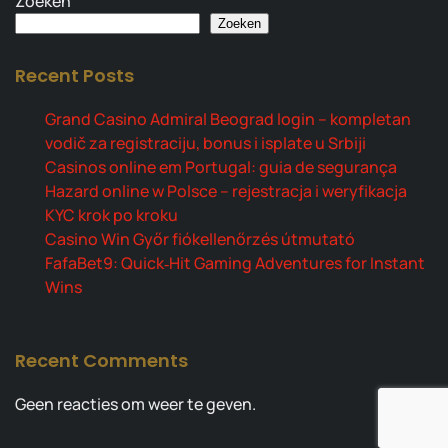
Zoeken
Zoeken
Recent Posts
Grand Casino Admiral Beograd login – kompletan
vodič za registraciju, bonus i isplate u Srbiji
Casinos online em Portugal: guia de segurança
Hazard online w Polsce – rejestracja i weryfikacja
KYC krok po kroku
Casino Win Győr fiókellenőrzés útmutató
FafaBet9: Quick‑Hit Gaming Adventures for Instant
Wins
Recent Comments
Geen reacties om weer te geven.