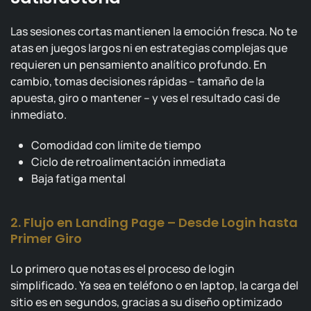
Las sesiones cortas mantienen la emoción fresca. No te
atas en juegos largos ni en estrategias complejas que
requieren un pensamiento analítico profundo. En
cambio, tomas decisiones rápidas – tamaño de la
apuesta, giro o mantener – y ves el resultado casi de
inmediato.
Comodidad con límite de tiempo
Ciclo de retroalimentación inmediata
Baja fatiga mental
2. Flujo en Landing Page – Desde Login hasta
Primer Giro
Lo primero que notas es el proceso de login
simplificado. Ya sea en teléfono o en laptop, la carga del
sitio es en segundos, gracias a su diseño optimizado