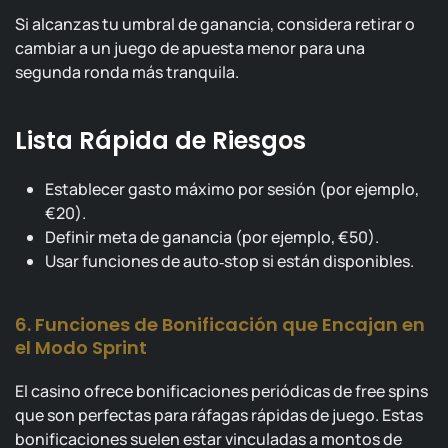
Si alcanzas tu umbral de ganancia, considera retirar o
cambiar a un juego de apuesta menor para una
segunda ronda más tranquila.
Lista Rápida de Riesgos
Establecer gasto máximo por sesión (por ejemplo,
€20).
Definir meta de ganancia (por ejemplo, €50).
Usar funciones de auto‑stop si están disponibles.
6. Funciones de Bonificación que Encajan en
el Modo Sprint
El casino ofrece bonificaciones periódicas de free spins
que son perfectas para ráfagas rápidas de juego. Estas
bonificaciones suelen estar vinculadas a montos de