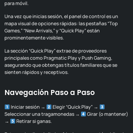
para móvil.
Una vez que inicias sesión, el panel de control es un
mapa visual de opciones rápidas: las pestañas “Top
Games,” “New Arrivals,” y “Quick Play” están
prominentemente visibles.
La sección “Quick Play” extrae de proveedores
principales como Pragmatic Play y Push Gaming,
asegurando que obtengas títulos familiares que se
sienten rápidos y receptivos.
Navegación Paso a Paso
Iniciar sesión →
Elegir “Quick Play” →
Seleccionar una tragamonedas →
Girar (o mantener)
→
Retirar si ganas.