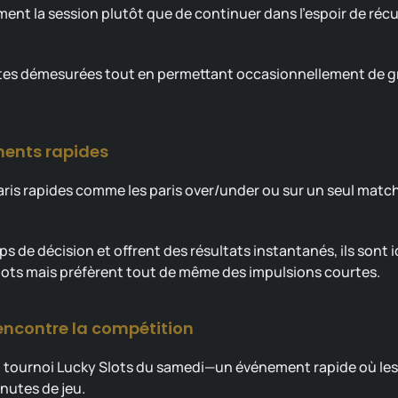
tement la session plutôt que de continuer dans l’espoir de réc
ertes démesurées tout en permettant occasionnellement de g
ments rapides
is rapides comme les paris over/under ou sur un seul match
 de décision et offrent des résultats instantanés, ils sont 
slots mais préfèrent tout de même des impulsions courtes.
encontre la compétition
n tournoi Lucky Slots du samedi—un événement rapide où les
nutes de jeu.