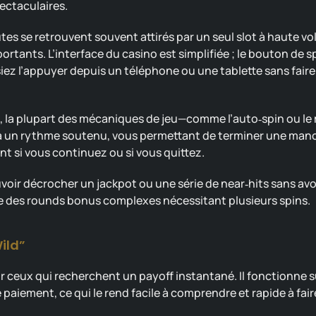
ectaculaires.
s se retrouvent souvent attirés par un seul slot à haute vol
rtants. L’interface du casino est simplifiée ; le bouton de s
ez l’appuyer depuis un téléphone ou une tablette sans faire 
e, la plupart des mécaniques de jeu—comme l’auto‑spin ou l
 à un rythme soutenu, vous permettant de terminer une man
 si vous continuez ou si vous quittez.
oir décrocher un jackpot ou une série de near‑hits sans avo
re des rounds bonus complexes nécessitant plusieurs spins.
Wild”
 ceux qui recherchent un payoff instantané. Il fonctionne 
 paiement, ce qui le rend facile à comprendre et rapide à fair