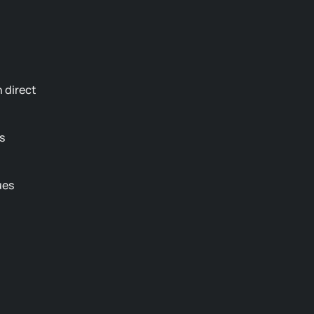
n direct
s
ues