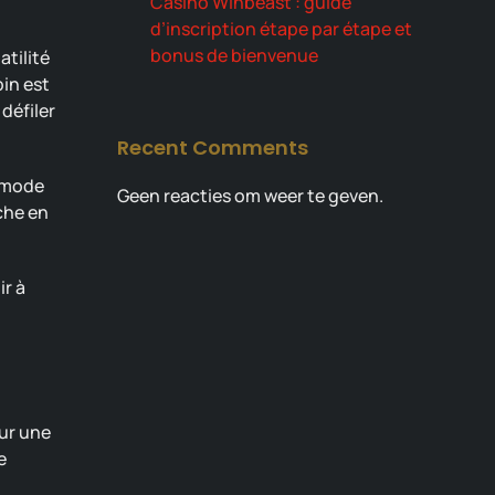
Casino Winbeast : guide
d’inscription étape par étape et
bonus de bienvenue
atilité
pin est
défiler
Recent Comments
e mode
Geen reacties om weer te geven.
che en
ir à
sur une
e