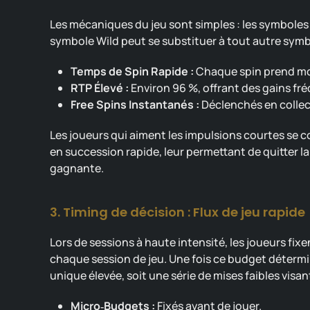
Les mécaniques du jeu sont simples : les symboles v
symbole Wild peut se substituer à tout autre symbo
Temps de Spin Rapide :
Chaque spin prend mo
RTP Élevé :
Environ 96 %, offrant des gains fr
Free Spins Instantanés :
Déclenchés en collect
Les joueurs qui aiment les impulsions courtes se 
en succession rapide, leur permettant de quitter la
gagnante.
3. Timing de décision : Flux de jeu rapide
Lors de sessions à haute intensité, les joueurs 
chaque session de jeu. Une fois ce budget déterminé
unique élevée, soit une série de mises faibles visan
Micro‑Budgets :
Fixés avant de jouer.