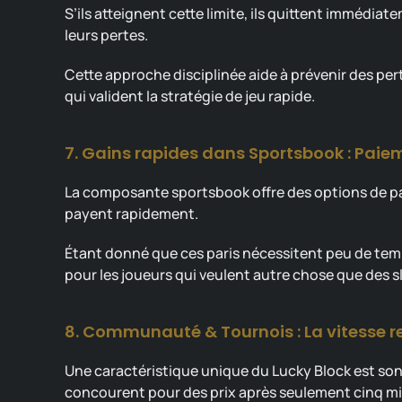
S’ils atteignent cette limite, ils quittent immédia
leurs pertes.
Cette approche disciplinée aide à prévenir des p
qui valident la stratégie de jeu rapide.
7. Gains rapides dans Sportsbook : Paie
La composante sportsbook offre des options de par
payent rapidement.
Étant donné que ces paris nécessitent peu de temps
pour les joueurs qui veulent autre chose que des 
8. Communauté & Tournois : La vitesse r
Une caractéristique unique du Lucky Block est so
concourent pour des prix après seulement cinq mi