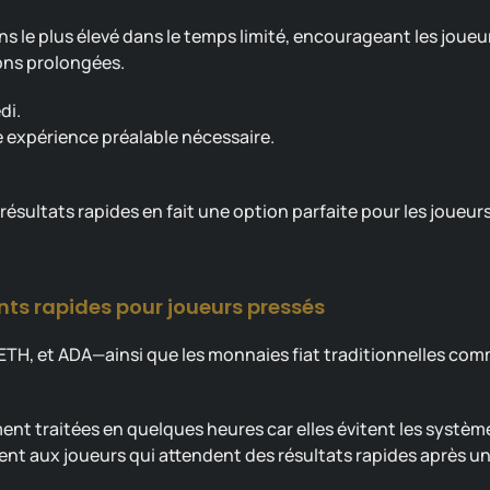
s le plus élevé dans le temps limité, encourageant les joueu
ons prolongées.
di.
e expérience préalable nécessaire.
ultats rapides en fait une option parfaite pour les joueurs
ents rapides pour joueurs pressés
ETH, et ADA—ainsi que les monnaies fiat traditionnelles co
ent traitées en quelques heures car elles évitent les systèm
ment aux joueurs qui attendent des résultats rapides après u