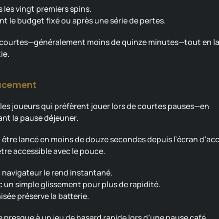
 les vingt premiers spins.
int le budget fixé ou après une série de pertes.
s courtes—généralement moins de quinze minutes—tout en la
ie.
lacement
les joueurs qui préfèrent jouer lors de courtes pauses—en
nt la pause déjeuner.
 être lancé en moins de douze secondes depuis l’écran d’accu
tre accessible avec le pouce.
a navigateur le rend instantané.
 un simple glissement pour plus de rapidité.
ée préserve la batterie.
e presque à un jeu de hasard rapide lors d’une pause café,