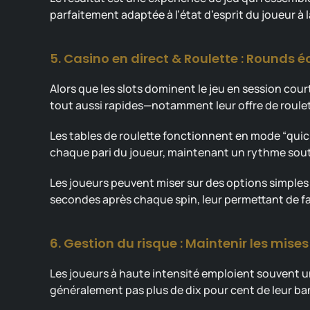
parfaitement adaptée à l’état d’esprit du joueur à 
5. Casino en direct & Roulette : Rounds éc
Alors que les slots dominent le jeu en session cour
tout aussi rapides—notamment leur offre de roulet
Les tables de roulette fonctionnent en mode “quic
chaque pari du joueur, maintenant un rythme sou
Les joueurs peuvent miser sur des options simples
secondes après chaque spin, leur permettant de fa
6. Gestion du risque : Maintenir les mises
Les joueurs à haute intensité emploient souvent un
généralement pas plus de dix pour cent de leur ban