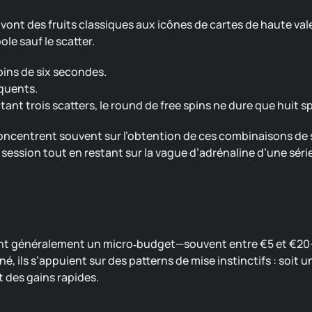
ont des fruits classiques aux icônes de cartes de haute valeu
le sauf le scatter.
ins de six secondes.
équents.
ant trois scatters, le round de free spins ne dure que huit sp
concentrent souvent sur l’obtention de ces combinaisons de 
 session tout en restant sur la vague d’adrénaline d’une séri
fixent généralement un micro‑budget—souvent entre €5 et €2
, ils s’appuient sur des patterns de mise instinctifs : soit u
t des gains rapides.