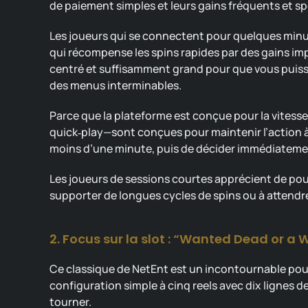
de paiement simples et leurs gains fréquents et sp
Les joueurs qui se connectent pour quelques minute
qui récompense les spins rapides par des gains impo
centré et suffisamment grand pour que vous puissi
des menus interminables.
Parce que la plateforme est conçue pour la vitess
quick‑play—sont conçues pour maintenir l’action
moins d’une minute, puis de décider immédiatement
Les joueurs de sessions courtes apprécient de pouv
supporter de longues cycles de spins ou à attend
2. Focus sur la slot : “Wanted Dead or a 
Ce classique de NetEnt est un incontournable pour
configuration simple à cinq reels avec dix lignes de
tourner.