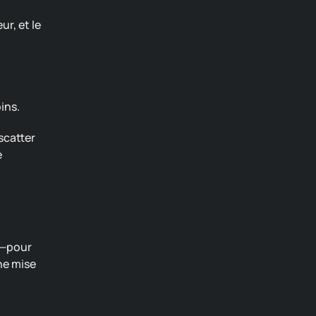
r, et le
ins.
scatter
e
0—pour
ne mise