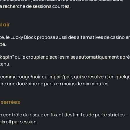
la recherche de sessions courtes.
lair
te, le Lucky Block propose aussi des alternatives de casino e
te.
k spin” où le croupier place les mises automatiquement aprè
tenu.
 comme rouge/noir ou impair/pair, qui se résolvent en quelq
ire une douzaine de paris en moins de dix minutes.
 serrées
 contrôle du risque en fixant des limites de perte strictes—
kroll par session.