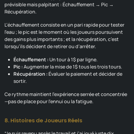
prévisible mais palpitant : Échauffement → Pic →
Récupération.
L’échauffement consiste en un pari rapide pour tester
l’eau ; le pic est le moment où les joueurs poursuivent
des gains plus importants ; et la récupération, c’est
lorsqu’ils décident de retirer ou d’arrêter.
Échauffement :
Un tour à 1$ par ligne.
Pic :
Augmenter la mise de 1$ tous les trois tours.
Récupération :
Évaluer le paiement et décider de
sortir.
Ce rythme maintient l’expérience serrée et concentrée
—pas de place pour l’ennui ou la fatigue.
8. Histoires de Joueurs Réels
“Je suis revenu après le travail et j’ai joué juste dix