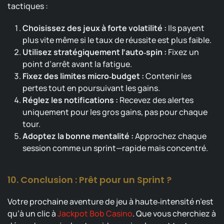
tactiques :
Choisissez des jeux à forte volatilité :
Ils payent
plus vite même si le taux de réussite est plus faible.
Utilisez stratégiquement l’auto‑spin :
Fixez un
point d’arrêt avant la fatigue.
Fixez des limites micro‑budget :
Contenir les
pertes tout en poursuivant les gains.
Réglez les notifications :
Recevez des alertes
uniquement pour les gros gains, pas pour chaque
tour.
Adoptez la bonne mentalité :
Approchez chaque
session comme un sprint—rapide mais concentré.
10. Conclusion : Prêt pour un Sprint ?
Votre prochaine aventure de jeu à haute‑intensité n’est
qu’à un clic à
Jackpot Bob Casino
. Que vous cherchiez à