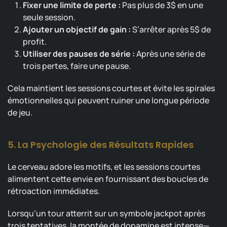
Fixer une limite de perte :
Pas plus de 3$ en une
seule session.
Ajouter un objectif de gain :
S’arrêter après 5$ de
profit.
Utiliser des pauses de série :
Après une série de
trois pertes, faire une pause.
Cela maintient les sessions courtes et évite les spirales
émotionnelles qui peuvent ruiner une longue période
de jeu.
5. La Psychologie des Résultats Rapides
Le cerveau adore les motifs, et les sessions courtes
alimentent cette envie en fournissant des boucles de
rétroaction immédiates.
Lorsqu’un tour atterrit sur un symbole jackpot après
trois tentatives, la montée de dopamine est intense—