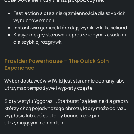
obserwowaniem, czy trafisz jackpot, czy nie.
Fast‑action slots z niską zmiennością dla szybkich
wybuchów emocji.
Instant‑win games, które dają wyniki w kilka sekund.
Klasyczne gry stołowe z uproszczonymi zasadami
dla szybkiej rozgrywki.
Provider Powerhouse – The Quick Spin
Experience
Wybór dostawców w iWild jest starannie dobrany, aby
utrzymać tempo żywe i wypłaty częste.
Sloty w stylu Yggdrasil „Starburst” są idealne dla graczy,
którzy chcą pojedynczego obrotu, który może od razu
wypłacić lub dać subtelny bonus free‑spin,
utrzymującym momentum.