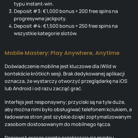
typu instant‑win.
Deposit #3: €1,000 bonus + 200 free spins na
progresywne jackpoty.
Deposit #4: €1,500 bonus + 250 free spins na
wszystkie kategorie slotów.
Mobile Mastery: Play Anywhere, Anytime
Doświadczenie mobilne jest kluczowe dla iWild w
kontekście krótkich sesji. Brak dedykowanej aplikacji
oznacza, że wystarczy otworzyć przeglądarkę na iOS
lub Android i od razu zacząć grać.
Interfejs jest responsywny; przyciski są na tyle duże,
aby można nimi było obsługiwać telefonem kciukiem, a
ładowanie stron jest szybkie dzięki zoptymalizowanym
zasobom dostosowanym do mobilnego łącza.
Ponieważ gracze często przełączają się między