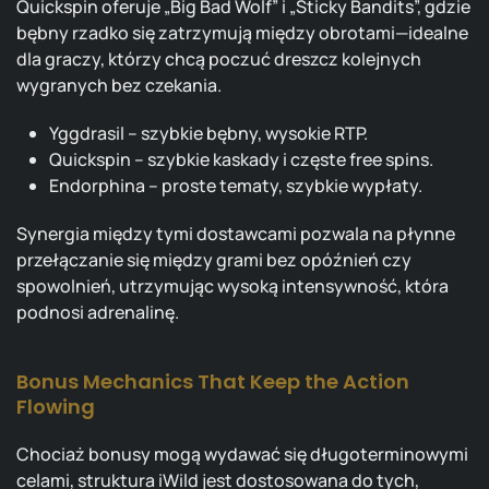
Quickspin oferuje „Big Bad Wolf” i „Sticky Bandits”, gdzie
bębny rzadko się zatrzymują między obrotami—idealne
dla graczy, którzy chcą poczuć dreszcz kolejnych
wygranych bez czekania.
Yggdrasil – szybkie bębny, wysokie RTP.
Quickspin – szybkie kaskady i częste free spins.
Endorphina – proste tematy, szybkie wypłaty.
Synergia między tymi dostawcami pozwala na płynne
przełączanie się między grami bez opóźnień czy
spowolnień, utrzymując wysoką intensywność, która
podnosi adrenalinę.
Bonus Mechanics That Keep the Action
Flowing
Chociaż bonusy mogą wydawać się długoterminowymi
celami, struktura iWild jest dostosowana do tych,