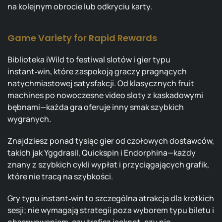
na kolejnym obrocie lub odkryciu karty.
Game Variety for Rapid Rewards
Biblioteka iWild to festiwal slotów i gier typu
instant‑win, które zaspokoją graczy pragnących
natychmiastowej satysfakcji. Od klasycznych fruit
machines po nowoczesne video sloty z kaskadowymi
bębnami—każda gra oferuje inny smak szybkich
wygranych.
Znajdziesz ponad tysiąc gier od czołowych dostawców,
takich jak Yggdrasil, Quickspin i Endorphina—każdy
znany z szybkich cykli wypłat i przyciągających grafik,
które nie tracą na szybkości.
Gry typu instant‑win to szczególna atrakcja dla krótkich
sesji; nie wymagają strategii poza wyborem typu biletu i