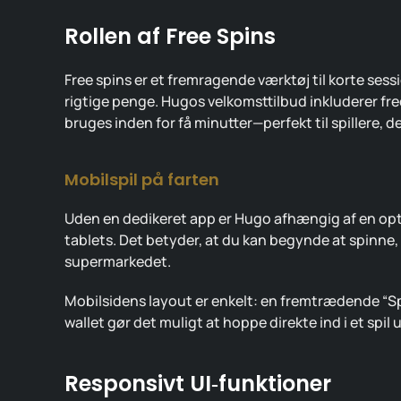
Rollen af Free Spins
Free spins er et fremragende værktøj til korte sessi
rigtige penge. Hugos velkomsttilbud inkluderer fre
bruges inden for få minutter—perfekt til spillere, d
Mobilspil på farten
Uden en dedikeret app er Hugo afhængig af en opti
tablets. Det betyder, at du kan begynde at spinne, l
supermarkedet.
Mobilsidens layout er enkelt: en fremtrædende “Sp
wallet gør det muligt at hoppe direkte ind i et sp
Responsivt UI‑funktioner