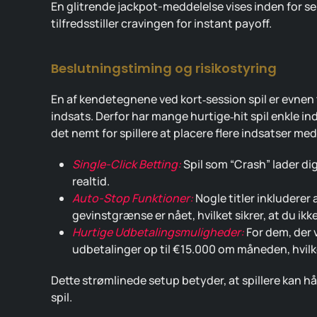
En glitrende jackpot-meddelelse vises inden for sek
tilfredsstiller cravingen for instant payoff.
Beslutningstiming og risikostyring
En af kendetegnene ved kort‑session spil er evnen 
indsats. Derfor har mange hurtige‑hit spil enkle in
det nemt for spillere at placere flere indsatser m
Single-Click Betting:
Spil som “Crash” lader dig
realtid.
Auto-Stop Funktioner:
Nogle titler inkluderer
gevinstgrænse er nået, hvilket sikrer, at du ik
Hurtige Udbetalingsmuligheder:
For dem, der v
udbetalinger op til €15.000 om måneden, hvilke
Dette strømlinede setup betyder, at spillere kan h
spil.