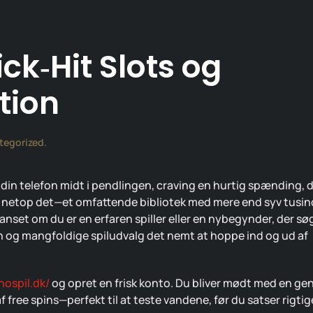
ck‑Hit Slots og
tion
tegorized
.
in telefon midt i pendlingen, craving en hurtig spænding, d
r netop det—et omfattende bibliotek med mere end syv tusind
Uanset om du er en erfaren spiller eller en nybegynder, der sø
n og mangfoldige spiludvalg det nemt at hoppe ind og ud af
nospil.dk/
og opret en frisk konto. Du bliver mødt med en ge
free spins—perfekt til at teste vandene, før du satser rigti