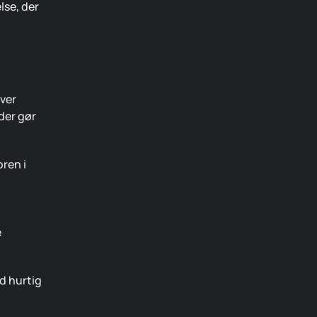
lse, der
hver
—der gør
oren i
e
d hurtig