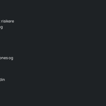
 risikere
og
hones og
din