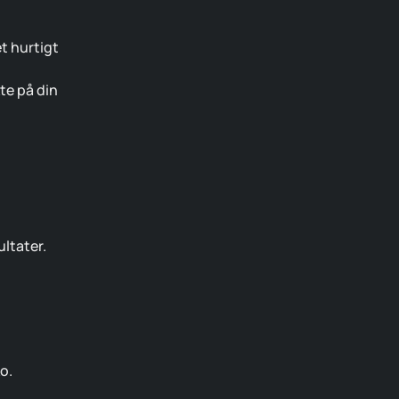
t hurtigt
te på din
ultater.
ko.