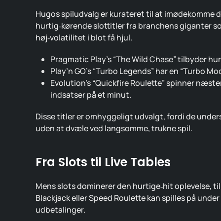
Hugos spiludvalg er kurateret til at imødekomme 
hurtig‑kørende slottitler fra branchens giganter s
høj‑volatilitet i blot få hjul.
Pragmatic Play’s “The Wild Chase” tilbyder hurt
Play’n GO’s “Turbo Legends” har en “Turbo Mode
Evolution’s “Quickfire Roulette” spinner næsten 
indsatser på et minut.
Disse titler er omhyggeligt udvalgt, fordi de unders
uden at dvæle ved langsomme, trukne spil.
Fra Slots til Live Tables
Mens slots dominerer den hurtige‑hit oplevelse, t
Blackjack eller Speed Roulette kan spilles på unde
udbetalinger.