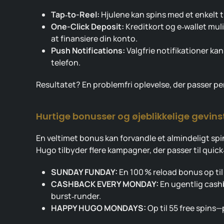
Tap‑to-Reel:
Hjulene kan spins med et enkelt t
One-Click Deposit:
Kreditkort og e‑wallet mul
at finansiere din konto.
Push Notifications:
Valgfrie notifikationer ka
telefon.
Resultatet? En problemfri oplevelse, der passer perfe
Hurtige bonusser og øjeblikkelige gevins
En veltimet bonus kan forvandle et almindeligt spin
Hugo tilbyder flere kampagner, der passer til quick
SUNDAY FUNDAY:
En 100 % reload bonus op til 
CASHBACK EVERY MONDAY:
En ugentlig cash
burst‑runder.
HAPPY HUGO MONDAYS:
Op til 55 free spins—p