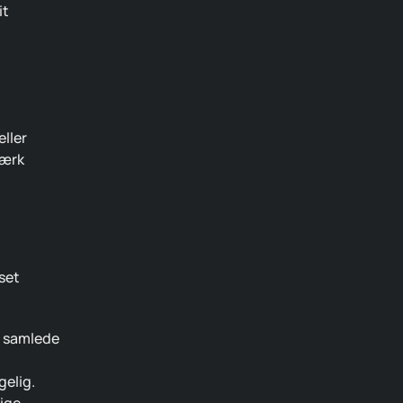
it
eller
tærk
sset
n samlede
gelig.