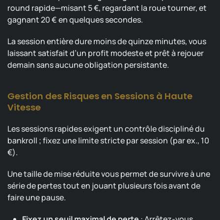
round rapide—misant 5 €, regardant la roue tourner, et
gagnant 20 € en quelques secondes.
La session entière dure moins de quinze minutes, vous
laissant satisfait d’un profit modeste et prêt à rejouer
demain sans aucune obligation persistante.
Gestion des Risques en Sessions à Haute
Vitesse
Les sessions rapides exigent un contrôle discipliné du
bankroll ; fixez une limite stricte par session (par ex., 10
€).
Une taille de mise réduite vous permet de survivre à une
série de pertes tout en jouant plusieurs fois avant de
faire une pause.
Fixez un seuil maximal de perte
: Arrêtez-vous