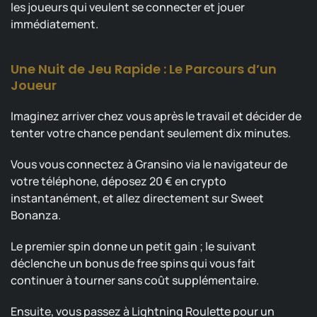
les joueurs qui veulent se connecter et jouer
immédiatement.
Une Nuit de Jeu Rapide : Le Parcours d’un
Joueur
Imaginez arriver chez vous après le travail et décider de
tenter votre chance pendant seulement dix minutes.
Vous vous connectez à Gransino via le navigateur de
votre téléphone, déposez 20 € en crypto
instantanément, et allez directement sur Sweet
Bonanza.
Le premier spin donne un petit gain ; le suivant
déclenche un bonus de free spins qui vous fait
continuer à tourner sans coût supplémentaire.
Ensuite, vous passez à Lightning Roulette pour un