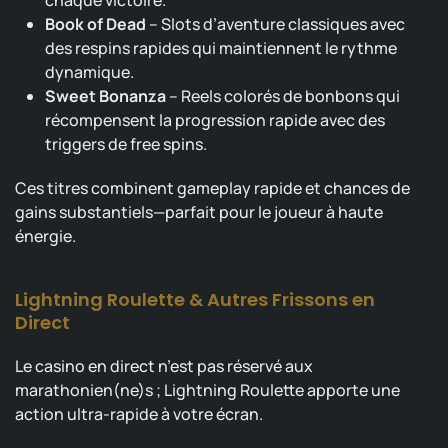
chaque victoire.
Book of Dead
– Slots d’aventure classiques avec
des respins rapides qui maintiennent le rythme
dynamique.
Sweet Bonanza
– Reels colorés de bonbons qui
récompensent la progression rapide avec des
triggers de free spins.
Ces titres combinent gameplay rapide et chances de
gains substantiels—parfait pour le joueur à haute
énergie.
Lightning Roulette & Autres Frissons en
Direct
Le casino en direct n’est pas réservé aux
marathonien(ne)s ; Lightning Roulette apporte une
action ultra-rapide à votre écran.