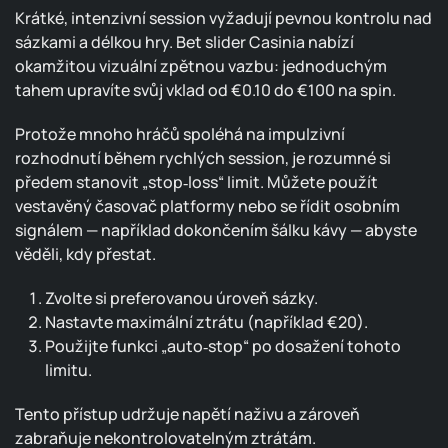
Krátké, intenzivní session vyžadují pevnou kontrolu nad
sázkami a délkou hry. Bet slider Casinia nabízí
okamžitou vizuální zpětnou vazbu: jednoduchým
tahem upravíte svůj vklad od €0.10 do €100 na spin.
Protože mnoho hráčů spoléhá na impulzivní
rozhodnutí během rychlých session, je rozumné si
předem stanovit „stop‑loss“ limit. Můžete použít
vestavěný časovač platformy nebo se řídit osobním
signálem — například dokončením šálku kávy — abyste
věděli, kdy přestat.
Zvolte si preferovanou úroveň sázky.
Nastavte maximální ztrátu (například €20).
Použijte funkci „auto‑stop“ po dosažení tohoto
limitu.
Tento přístup udržuje napětí naživu a zároveň
zabraňuje nekontrolovatelným ztrátám.