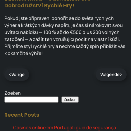
Dobrodružství Rychlé Hry!
Pokud jste připraveni ponořit se do světa rychlých
výher a krátkých dávky napětí, je čas si nárokovat svou
uvítací nabídku — 100 % až do €500 plus 200 volných
zatočení — a zažít ten vzrušující pocit na vlastní kůži.
Přijměte styl rychlé hry a nechte každý spin přiblížit vás
k okamžité výhře!
Vorige
Volgende
Zoeken
Zoeken
Recent Posts
Casinos online em Portugal: guia de segurança