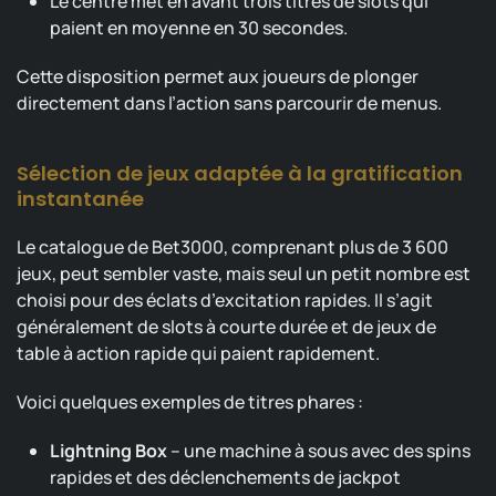
Le centre met en avant trois titres de slots qui
paient en moyenne en 30 secondes.
Cette disposition permet aux joueurs de plonger
directement dans l’action sans parcourir de menus.
Sélection de jeux adaptée à la gratification
instantanée
Le catalogue de Bet3000, comprenant plus de 3 600
jeux, peut sembler vaste, mais seul un petit nombre est
choisi pour des éclats d’excitation rapides. Il s’agit
généralement de slots à courte durée et de jeux de
table à action rapide qui paient rapidement.
Voici quelques exemples de titres phares :
Lightning Box
– une machine à sous avec des spins
rapides et des déclenchements de jackpot