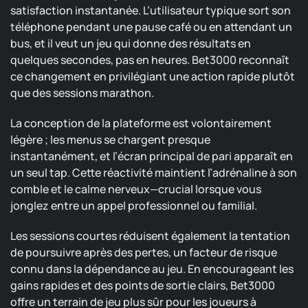
satisfaction instantanée. L’utilisateur typique sort son
téléphone pendant une pause café ou en attendant un
bus, et il veut un jeu qui donne des résultats en
quelques secondes, pas en heures. Bet3000 reconnaît
ce changement en privilégiant une action rapide plutôt
que des sessions marathon.
La conception de la plateforme est volontairement
légère ; les menus se chargent presque
instantanément, et l’écran principal de pari apparaît en
un seul tap. Cette réactivité maintient l’adrénaline à son
comble et le calme nerveux—crucial lorsque vous
jonglez entre un appel professionnel ou familial.
Les sessions courtes réduisent également la tentation
de poursuivre après des pertes, un facteur de risque
connu dans la dépendance au jeu. En encourageant les
gains rapides et des points de sortie clairs, Bet3000
offre un terrain de jeu plus sûr pour les joueurs à