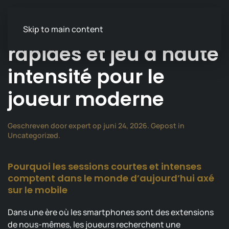
Bet3000 : Gains
Skip to main content
rapides et jeu à haute
intensité pour le
joueur moderne
Geschreven door
expert
op
juni 24, 2026
. Gepost in
Uncategorized
.
Pourquoi les sessions courtes et intenses
comptent dans le monde d’aujourd’hui axé
sur le mobile
Dans une ère où les smartphones sont des extensions
de nous-mêmes, les joueurs recherchent une