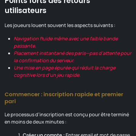
Points forts des retours
utilisateurs
Les joueurs louent souvent les aspects suivants :
Navigation fluide même avec une faible bande
passante.
Placement instantané des paris—pas d’attente pour
la confirmation du serveur.
Une mise en page épurée qui réduit la charge
cognitive lors d’un jeu rapide.
Commencer : inscription rapide et premier
pari
Le processus d’inscription est conçu pour être terminé
en moins de deux minutes :
Créer un compte :
Entrer email et mot de passe