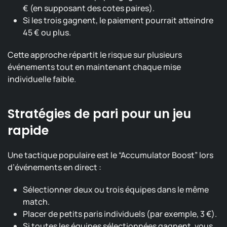
€ (en supposant des cotes paires).
Si les trois gagnent, le paiement pourrait atteindre
45 € ou plus.
Cette approche répartit le risque sur plusieurs
événements tout en maintenant chaque mise
individuelle faible.
Stratégies de pari pour un jeu
rapide
Une tactique populaire est le “Accumulator Boost” lors
d’événements en direct :
Sélectionner deux ou trois équipes dans le même
match.
Placer de petits paris individuels (par exemple, 3 €).
Si toutes les équipes sélectionnées gagnent, vous