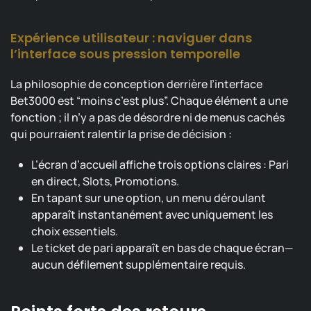
Expérience utilisateur : naviguer dans
l’interface sous pression temporelle
La philosophie de conception derrière l’interface
Bet3000 est “moins c’est plus”. Chaque élément a une
fonction ; il n’y a pas de désordre ni de menus cachés
qui pourraient ralentir la prise de décision :
L’écran d’accueil affiche trois options claires : Pari
en direct, Slots, Promotions.
En tapant sur une option, un menu déroulant
apparaît instantanément avec uniquement les
choix essentiels.
Le ticket de pari apparaît en bas de chaque écran—
aucun défilement supplémentaire requis.