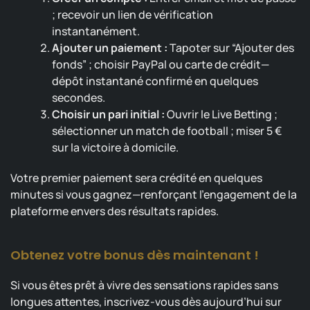
; recevoir un lien de vérification
instantanément.
Ajouter un paiement :
Tapoter sur “Ajouter des
fonds” ; choisir PayPal ou carte de crédit—
dépôt instantané confirmé en quelques
secondes.
Choisir un pari initial :
Ouvrir le Live Betting ;
sélectionner un match de football ; miser 5 €
sur la victoire à domicile.
Votre premier paiement sera crédité en quelques
minutes si vous gagnez—renforçant l’engagement de la
plateforme envers des résultats rapides.
Obtenez votre bonus dès maintenant !
Si vous êtes prêt à vivre des sensations rapides sans
longues attentes, inscrivez-vous dès aujourd’hui sur