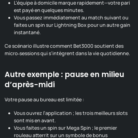
L’équipe à domicile marque rapidement—votre pari
est payé en quelques minutes.
Vous passez immédiatement au match suivant ou
faites un spin sur Lightning Box pour un autre gain
instantané.
Ce scénario illustre comment Bet3000 soutient des
micro‑sessions qui s’intègrent dans la vie quotidienne.
Autre exemple : pause en milieu
d’après-midi
Votre pause au bureau est limitée :
Vous ouvrez l’application ; les trois meilleurs slots
sont mis en avant.
Vous faites un spin sur Mega Spin ; le premier
rouleau atterrit sur un symbole de bonus