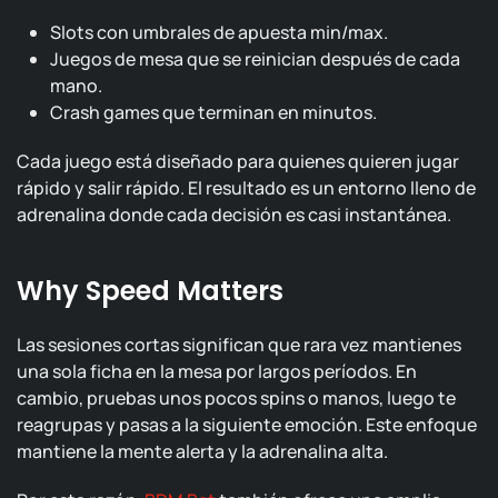
Slots con umbrales de apuesta min/max.
Juegos de mesa que se reinician después de cada
mano.
Crash games que terminan en minutos.
Cada juego está diseñado para quienes quieren jugar
rápido y salir rápido. El resultado es un entorno lleno de
adrenalina donde cada decisión es casi instantánea.
Why Speed Matters
Las sesiones cortas significan que rara vez mantienes
una sola ficha en la mesa por largos períodos. En
cambio, pruebas unos pocos spins o manos, luego te
reagrupas y pasas a la siguiente emoción. Este enfoque
mantiene la mente alerta y la adrenalina alta.