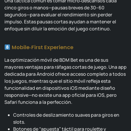
Una táctica común es tomar micro‑descansos cada
cinco giros o manos—pausas breves de 30–60
segundos—para evaluar el rendimiento sin perder
impulso. Estas pausas cortas ayudan a mantener el
enfoque sin diluir la emoción del juego continuo.
Mobile‑First Experience
La optimización móvil de BDM Bet es una de sus
mayores ventajas para ráfagas cortas de juego. Una app
dedicada para Android ofrece acceso completo a todos
los juegos, mientras que el sitio móvil refleja esta
funcionalidad en dispositivos iOS mediante diseño
responsive—no existe una app oficial para iOS, pero
Safari funciona a la perfección.
Controles de deslizamiento suaves para giros en
slots.
Botones de “apuesta” táctil para roulette y