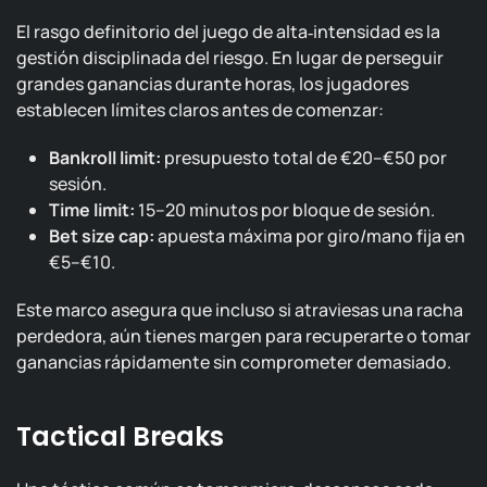
El rasgo definitorio del juego de alta‑intensidad es la
gestión disciplinada del riesgo. En lugar de perseguir
grandes ganancias durante horas, los jugadores
establecen límites claros antes de comenzar:
Bankroll limit:
presupuesto total de €20–€50 por
sesión.
Time limit:
15–20 minutos por bloque de sesión.
Bet size cap:
apuesta máxima por giro/mano fija en
€5–€10.
Este marco asegura que incluso si atraviesas una racha
perdedora, aún tienes margen para recuperarte o tomar
ganancias rápidamente sin comprometer demasiado.
Tactical Breaks