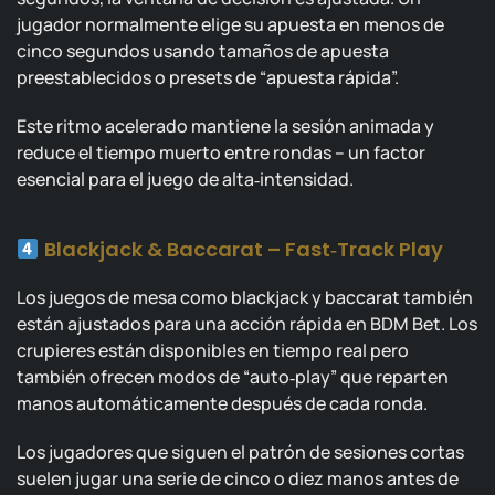
jugador normalmente elige su apuesta en menos de
cinco segundos usando tamaños de apuesta
preestablecidos o presets de “apuesta rápida”.
Este ritmo acelerado mantiene la sesión animada y
reduce el tiempo muerto entre rondas – un factor
esencial para el juego de alta‑intensidad.
Blackjack & Baccarat – Fast‑Track Play
Los juegos de mesa como blackjack y baccarat también
están ajustados para una acción rápida en BDM Bet. Los
crupieres están disponibles en tiempo real pero
también ofrecen modos de “auto‑play” que reparten
manos automáticamente después de cada ronda.
Los jugadores que siguen el patrón de sesiones cortas
suelen jugar una serie de cinco o diez manos antes de