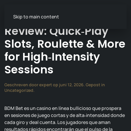
BDM Bet Casino
Skip to main content
Review: Quick‑Play
Slots, Roulette & More
for High‑Intensity
Sessions
Geschreven door
expert
op
juni 12, 2026
. Gepost in
Uncategorized
.
BDM Bet es un casino en línea bullicioso que prospera
en sesiones de juego cortas y de alta‑intensidad donde
cada giro y deal cuenta. Los jugadores que aman
resultados rápidos encontrarán que el pulso de la