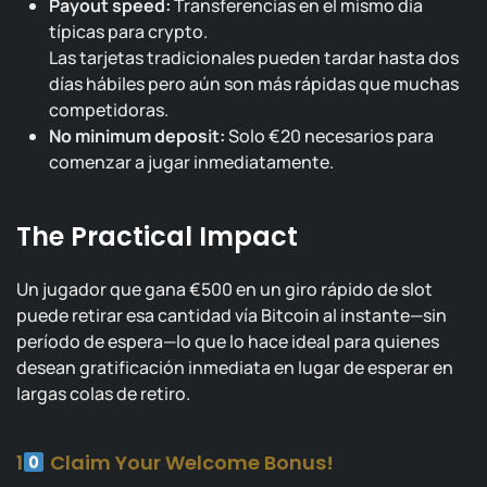
Payout speed:
Transferencias en el mismo día
típicas para crypto.
Las tarjetas tradicionales pueden tardar hasta dos
días hábiles pero aún son más rápidas que muchas
competidoras.
No minimum deposit:
Solo €20 necesarios para
comenzar a jugar inmediatamente.
The Practical Impact
Un jugador que gana €500 en un giro rápido de slot
puede retirar esa cantidad vía Bitcoin al instante—sin
período de espera—lo que lo hace ideal para quienes
desean gratificación inmediata en lugar de esperar en
largas colas de retiro.
1
Claim Your Welcome Bonus!