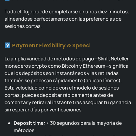
Todo el flujo puede completarse en unos diez minutos,
alineándose perfectamente con las preferencias de
sesiones cortas.
Payment Flexibility & Speed
La amplia variedad de métodos de pago—Skrill, Neteller,
monederos crypto como Bitcoin y Ethereum—significa
que los depósitos son instantáneos y las retiradas
también se procesan rápidamente (aplican límites).
Esta velocidad coincide con el modelo de sesiones
cortas: puedes depositar rápidamente antes de
comenzar y retirar al instante tras asegurar tu ganancia
sin esperar días por verificaciones.
Deposit time:
< 30 segundos para la mayoría de
métodos.