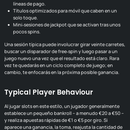
líneas de pago.
Títulos optimizados para móvil que caben en un
solo toque.
Mini‑sesiones de jackpot que se activan tras unos
pocos spins.
Una sesión típica puede involucrar girar veinte carretes,
buscar un disparador de free‑spin y luego pasar a un
juego nuevo una vez que el resultado está claro. Rara
vez te quedarás en un ciclo completo de juego; en
cambio, te enfocarás en la próxima posible ganancia.
Typical Player Behaviour
Al jugar slots en este estilo, un jugador generalmente
establece un pequeño bankroll – a menudo €20 a €50 –
y realiza apuestas rápidas de €1 o €5 por giro. Si
aparece una ganancia, la toma, reajusta la cantidad de